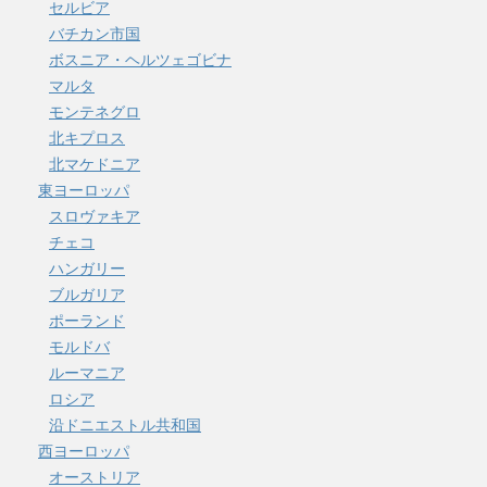
セルビア
バチカン市国
ボスニア・ヘルツェゴビナ
マルタ
モンテネグロ
北キプロス
北マケドニア
東ヨーロッパ
スロヴァキア
チェコ
ハンガリー
ブルガリア
ポーランド
モルドバ
ルーマニア
ロシア
沿ドニエストル共和国
西ヨーロッパ
オーストリア