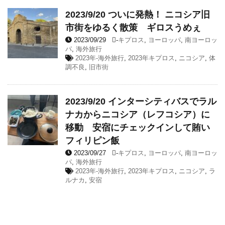
2023/9/20 ついに発熱！ ニコシア旧
市街をゆるく散策 ギロスうめぇ
2023/09/29
-
キプロス
,
ヨーロッパ
,
南ヨーロッ
パ
,
海外旅行
2023年-海外旅行
,
2023年キプロス
,
ニコシア
,
体
調不良
,
旧市街
2023/9/20 インターシティバスでラル
ナカからニコシア（レフコシア）に
移動 安宿にチェックインして賄い
フィリピン飯
2023/09/27
-
キプロス
,
ヨーロッパ
,
南ヨーロッ
パ
,
海外旅行
2023年-海外旅行
,
2023年キプロス
,
ニコシア
,
ラ
ルナカ
,
安宿