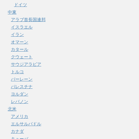
ドイツ
中東
アラブ首長国連邦
イスラエル
イラン
オマーン
カタール
クウェート
サウジアラビア
トルコ
バーレーン
パレスチナ
ヨルダン
レバノン
北米
アメリカ
エルサルバドル
カナダ
キューバ