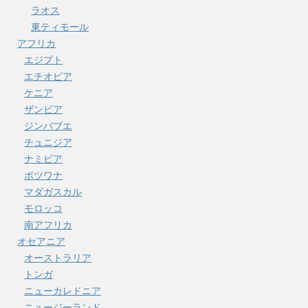
ラオス
東ティモール
アフリカ
エジプト
エチオピア
ケニア
ザンビア
ジンバブエ
チュニジア
ナミビア
ボツワナ
マダガスカル
モロッコ
南アフリカ
オセアニア
オーストラリア
トンガ
ニューカレドニア
ニュージーランド