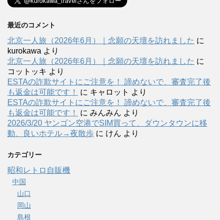
最近のコメント
北京一人旅（2026年6月）｜念願の天壇を訪れました
に
kurokawa
より
北京一人旅（2026年6月）｜念願の天壇を訪れました
に
コットッキ
より
ESTAの詐欺サイトにご注意を！ 諦めないで、審査完了後
も返金は可能です！
に
キャロット
より
ESTAの詐欺サイトにご注意を！ 諦めないで、審査完了後
も返金は可能です！
に
みんみん
より
2026/3/20 ヤンゴン空港でSIM買って、ダウンタウンに移
動、良いホテル→夜散歩
に
けん
より
カテゴリー
昭和レトロ自販機
中国
山口
岡山
島根