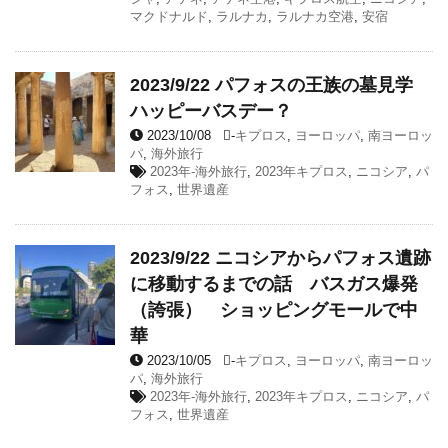
マクドナルド
,
ラルナカ
,
ラルナカ空港
,
安宿
2023/9/22 パフォスの王族の墓見学
ハッピーバスデー？
2023/10/08
-
キプロス
,
ヨーロッパ
,
南ヨーロッ
パ
,
海外旅行
2023年-海外旅行
,
2023年キプロス
,
ニコシア
,
パ
フォス
,
世界遺産
2023/9/22 ニコシアからパフォス遺跡
に移動するまでの話 バスガス爆発
（誇張） ショッピングモールで中
華
2023/10/05
-
キプロス
,
ヨーロッパ
,
南ヨーロッ
パ
,
海外旅行
2023年-海外旅行
,
2023年キプロス
,
ニコシア
,
パ
フォス
,
世界遺産