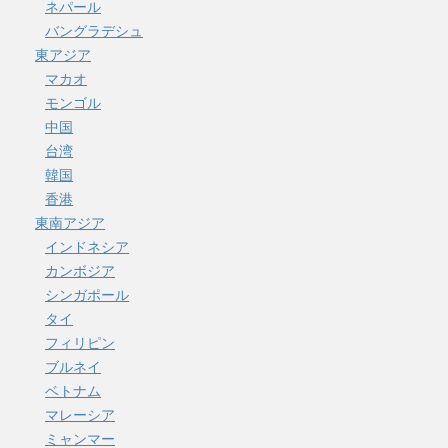
ネパール
バングラデシュ
東アジア
マカオ
モンゴル
中国
台湾
韓国
香港
東南アジア
インドネシア
カンボジア
シンガポール
タイ
フィリピン
ブルネイ
ベトナム
マレーシア
ミャンマー