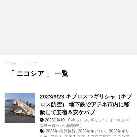
HOME
>
ニコシア
「 ニコシア 」 一覧
2023/9/23 キプロス⇒ギリシャ（キプ
ロス航空） 地下鉄でアテネ市内に移
動して安宿＆安ケバブ
2023/10/10
-
キプロス
,
ギリシャ
,
ヨーロッパ
,
南ヨーロッパ
,
海外旅行
2023年-海外旅行
,
2023年キプロス
,
2023年ギリ
シャ
,
アテネ
,
アテネ空港
,
キプロス航空
,
ニコシア
,