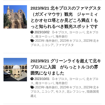
2023/9/21 北キプロスのファマグスタ
（ガズィマウサ）観光 ジャーミィ
とかオセロ塔とか見どころ満点！も
っと知られるべき観光スポットです
2023/10/02
-
キプロス
,
ヨーロッパ
,
北キプロ
ス
,
南ヨーロッパ
,
海外旅行
2023年-海外旅行
,
2023年キプロス
,
2023年北キ
プロス
,
ニコシア
,
ファマグスタ
2023/9/21 グリーンライを超えて北キ
プロスに入国 がらっとトルコの雰
囲気になりました
2023/10/01
-
キプロス
,
ヨーロッパ
,
北キプロ
ス
,
南ヨーロッパ
,
海外旅行
2023年-海外旅行
,
2023年キプロス
,
2023年北キ
プロス
,
ニコシア
,
モスク
,
北レフコシャ
,
陸路国境
越え