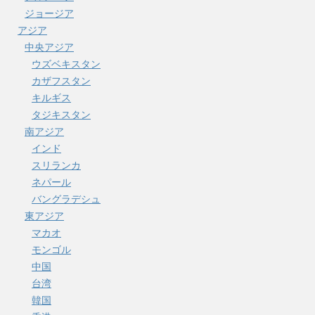
ジョージア
アジア
中央アジア
ウズベキスタン
カザフスタン
キルギス
タジキスタン
南アジア
インド
スリランカ
ネパール
バングラデシュ
東アジア
マカオ
モンゴル
中国
台湾
韓国