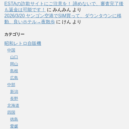
ESTAの詐欺サイトにご注意を！ 諦めないで、審査完了後
も返金は可能です！
に
みんみん
より
2026/3/20 ヤンゴン空港でSIM買って、ダウンタウンに移
動、良いホテル→夜散歩
に
けん
より
カテゴリー
昭和レトロ自販機
中国
山口
岡山
島根
広島
中部
新潟
長野
北海道
四国
徳島
愛媛