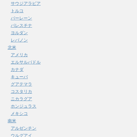
サウジアラビア
トルコ
バーレーン
パレスチナ
ヨルダン
レバノン
北米
アメリカ
エルサルバドル
カナダ
キューバ
グアテマラ
コスタリカ
ニカラグア
ホンジュラス
メキシコ
南米
アルゼンチン
ウルグアイ