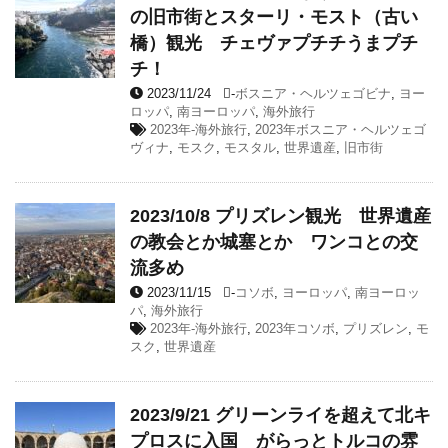
の旧市街とスターリ・モスト（古い
橋）観光 チェヴァプチチうまプチ
チ！
2023/11/24
-
ボスニア・ヘルツェゴビナ
,
ヨー
ロッパ
,
南ヨーロッパ
,
海外旅行
2023年-海外旅行
,
2023年ボスニア・ヘルツェゴ
ヴィナ
,
モスク
,
モスタル
,
世界遺産
,
旧市街
2023/10/8 プリズレン観光 世界遺産
の教会とか城塞とか ワンコとの交
流多め
2023/11/15
-
コソボ
,
ヨーロッパ
,
南ヨーロッ
パ
,
海外旅行
2023年-海外旅行
,
2023年コソボ
,
プリズレン
,
モ
スク
,
世界遺産
2023/9/21 グリーンライを超えて北キ
プロスに入国 がらっとトルコの雰