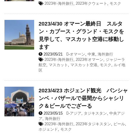
2023年-海外旅行
,
2023年クウェート
,
モスク
2023/4/30 オマーン最終日 スルタ
ン・カブース・グランド・モスクを
見学して、マスカット空港に移動し
ます
2023/05/21
-
オマーン
,
中東
,
海外旅行
2023年-海外旅行
,
2023年オマーン
,
ジャジーラ
航空
,
マスカット
,
マスカット空港
,
モスク
,
ルイ地
区
2023/4/23 ホジェンド観光 パンシャ
ンベ・バザールで昼間からシャシリ
ク＆ビールでござーる
2023/05/15
-
アジア
,
タジキスタン
,
中央アジ
ア
,
海外旅行
2023年-海外旅行
,
2023年タジキスタン
,
ビール
,
ホジェンド
,
モスク