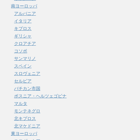
南ヨーロッパ
アルバニア
イタリア
キプロス
ギリシャ
クロアチア
コソボ
サンマリノ
スペイン
スロヴェニア
セルビア
バチカン市国
ボスニア・ヘルツェゴビナ
マルタ
モンテネグロ
北キプロス
北マケドニア
東ヨーロッパ