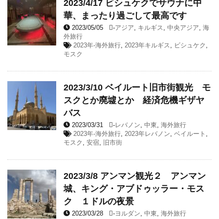
2023/4/17 ビシュケクでサウナに中
華、まったり過ごして最高です
2023/05/05
-
アジア
,
キルギス
,
中央アジア
,
海
外旅行
2023年-海外旅行
,
2023年キルギス
,
ビシュケク
,
モスク
2023/3/10 ベイルート旧市街観光 モ
スクとか廃墟とか 経済危機ギザヤ
バス
2023/03/31
-
レバノン
,
中東
,
海外旅行
2023年-海外旅行
,
2023年レバノン
,
ベイルート
,
モスク
,
安宿
,
旧市街
2023/3/8 アンマン観光２ アンマン
城、キング・アブドゥッラー・モス
ク １ドルの夜景
2023/03/28
-
ヨルダン
,
中東
,
海外旅行