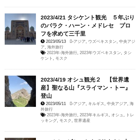
2023/4/21 タシケント観光 ５年ぶり
のバラク・ハーン・メドレセ プロ
フを求めて三千里
2023/05/13
-
アジア
,
ウズベキスタン
,
中央アジ
ア
,
海外旅行
2023年-海外旅行
,
2023年ウズベキスタン
,
タシ
ケント
,
モスク
2023/4/19 オシュ観光２ 【世界遺
産】聖なる山『スライマン・トー』
登山
2023/05/11
-
アジア
,
キルギス
,
中央アジア
,
海
外旅行
2023年-海外旅行
,
2023年キルギス
,
オシュ
,
トレ
ッキング
,
モスク
,
世界遺産