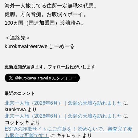
海外一人旅してる住所一定無職30代男。
健脚。方向音痴。お腹弱々ボーイ。
100ヵ国（国連加盟国）渡航済み。
＜連絡先＞
kurokawafreetravelじーめーる
更新通知が届きます。フォローおねがいします
最近のコメント
北京一人旅（2026年6月）｜念願の天壇を訪れました
に
kurokawa
より
北京一人旅（2026年6月）｜念願の天壇を訪れました
に
コットッキ
より
ESTAの詐欺サイトにご注意を！ 諦めないで、審査完了後
も返金は可能です！
に
キャロット
より