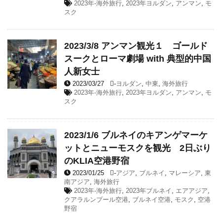
2023年-海外旅行
,
2023年ヨルダン
,
アンマン
,
モ
スク
2023/3/8 アンマン観光１ ゴールド
スークとローマ劇場 with 典型的中国
人新女士
2023/03/27
-
ヨルダン
,
中東
,
海外旅行
2023年-海外旅行
,
2023年ヨルダン
,
アンマン
,
モ
スク
2023/1/6 ブルネイのキアンゲマーケ
ットとニューモスクを観光 2日ぶり
のKLIA空港野宿
2023/01/25
-
アジア
,
ブルネイ
,
マレーシア
,
東
南アジア
,
海外旅行
2023年-海外旅行
,
2023年ブルネイ
,
エアアジア
,
クアラルンプール空港
,
ブルネイ空港
,
モスク
,
空港
野宿