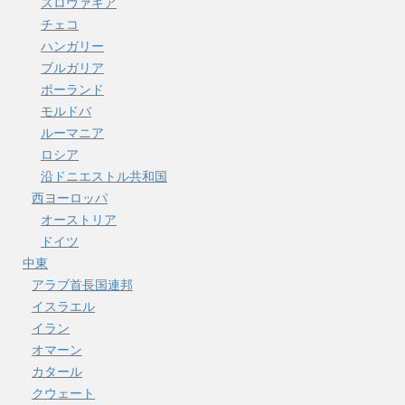
スロヴァキア
チェコ
ハンガリー
ブルガリア
ポーランド
モルドバ
ルーマニア
ロシア
沿ドニエストル共和国
西ヨーロッパ
オーストリア
ドイツ
中東
アラブ首長国連邦
イスラエル
イラン
オマーン
カタール
クウェート