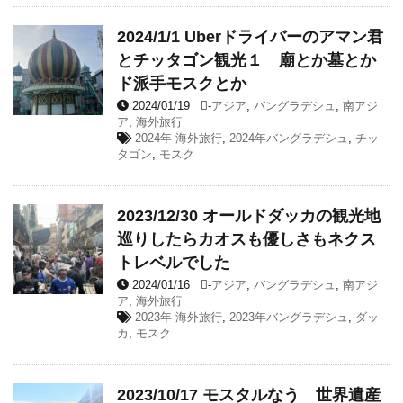
2024/1/1 Uberドライバーのアマン君
とチッタゴン観光１ 廟とか墓とか
ド派手モスクとか
2024/01/19
-
アジア
,
バングラデシュ
,
南アジ
ア
,
海外旅行
2024年-海外旅行
,
2024年バングラデシュ
,
チッ
タゴン
,
モスク
2023/12/30 オールドダッカの観光地
巡りしたらカオスも優しさもネクス
トレベルでした
2024/01/16
-
アジア
,
バングラデシュ
,
南アジ
ア
,
海外旅行
2023年-海外旅行
,
2023年バングラデシュ
,
ダッ
カ
,
モスク
2023/10/17 モスタルなう 世界遺産