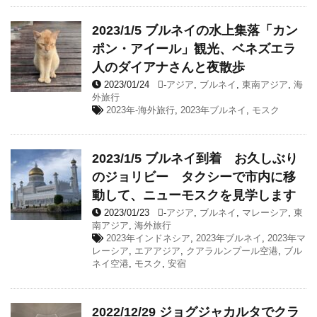
2023/1/5 ブルネイの水上集落「カン
ポン・アイール」観光、ベネズエラ
人のダイアナさんと夜散歩
2023/01/24
-
アジア
,
ブルネイ
,
東南アジア
,
海
外旅行
2023年-海外旅行
,
2023年ブルネイ
,
モスク
2023/1/5 ブルネイ到着 お久しぶり
のジョリビー タクシーで市内に移
動して、ニューモスクを見学します
2023/01/23
-
アジア
,
ブルネイ
,
マレーシア
,
東
南アジア
,
海外旅行
2023年インドネシア
,
2023年ブルネイ
,
2023年マ
レーシア
,
エアアジア
,
クアラルンプール空港
,
ブル
ネイ空港
,
モスク
,
安宿
2022/12/29 ジョグジャカルタでクラ