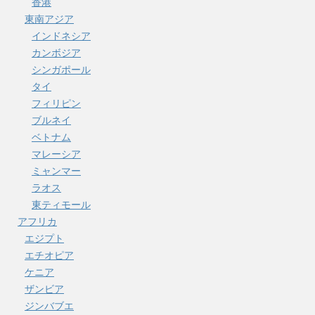
香港
東南アジア
インドネシア
カンボジア
シンガポール
タイ
フィリピン
ブルネイ
ベトナム
マレーシア
ミャンマー
ラオス
東ティモール
アフリカ
エジプト
エチオピア
ケニア
ザンビア
ジンバブエ