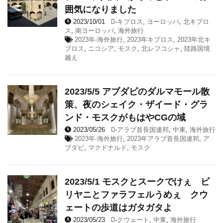
囲気になりました
2023/10/01
-
キプロス
,
ヨーロッパ
,
北キプロ
ス
,
南ヨーロッパ
,
海外旅行
2023年-海外旅行
,
2023年キプロス
,
2023年北キ
プロス
,
ニコシア
,
モスク
,
北レフコシャ
,
陸路国境
越え
2023/5/5 アブダビのダルマモール散
策、夜のシェイク・ザイード・グラ
ンド・モスクがもはやCGの域
2023/05/26
-
アラブ首長国連邦
,
中東
,
海外旅行
2023年-海外旅行
,
2023年アラブ首長国連邦
,
ア
ブダビ
,
マクドナルド
,
モスク
2023/5/1 モスクとスークでけぇ ビ
リヤニとファラフェルうめぇ クウ
ェートの歩道はガタガタよ
2023/05/23
-
クウェート
,
中東
,
海外旅行