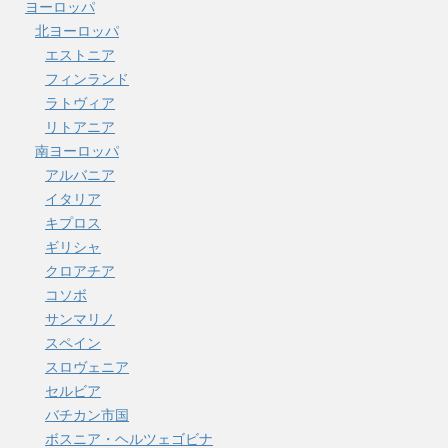
ヨーロッパ
北ヨーロッパ
エストニア
フィンランド
ラトヴィア
リトアニア
南ヨーロッパ
アルバニア
イタリア
キプロス
ギリシャ
クロアチア
コソボ
サンマリノ
スペイン
スロヴェニア
セルビア
バチカン市国
ボスニア・ヘルツェゴビナ