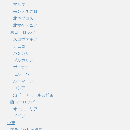
マルタ
モンテネグロ
北キプロス
北マケドニア
東ヨーロッパ
スロヴァキア
チェコ
ハンガリー
ブルガリア
ポーランド
モルドバ
ルーマニア
ロシア
沿ドニエストル共和国
西ヨーロッパ
オーストリア
ドイツ
中東
アラブ首長国連邦