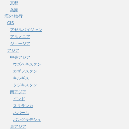
京都
兵庫
海外旅行
CIS
アゼルバイジャン
アルメニア
ジョージア
アジア
中央アジア
ウズベキスタン
カザフスタン
キルギス
タジキスタン
南アジア
インド
スリランカ
ネパール
バングラデシュ
東アジア