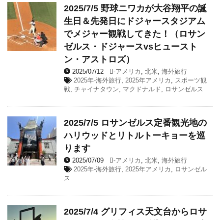
2025/7/5 野球ニワカが大谷翔平の誕
生日＆先発日にドジャースタジアム
でメジャー観戦してきた！（ロサン
ゼルス・ドジャースvsヒュースト
ン・アストロズ）
2025/07/12
-
アメリカ
,
北米
,
海外旅行
2025年-海外旅行
,
2025年アメリカ
,
スポーツ観
戦
,
チャイナタウン
,
マクドナルド
,
ロサンゼルス
2025/7/5 ロサンゼルス定番観光地の
ハリウッドとリトルトーキョーを巡
ります
2025/07/09
-
アメリカ
,
北米
,
海外旅行
2025年-海外旅行
,
2025年アメリカ
,
ロサンゼル
ス
2025/7/4 グリフィス天文台からロサ