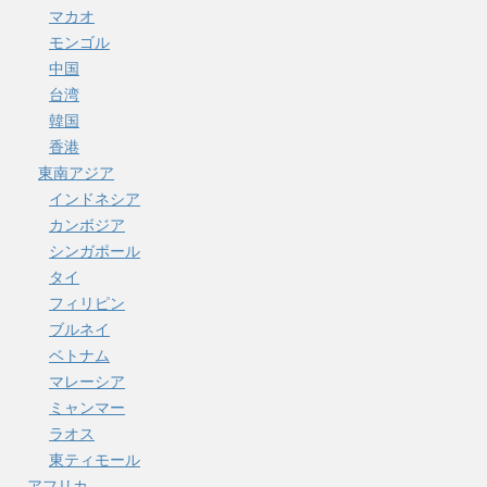
マカオ
モンゴル
中国
台湾
韓国
香港
東南アジア
インドネシア
カンボジア
シンガポール
タイ
フィリピン
ブルネイ
ベトナム
マレーシア
ミャンマー
ラオス
東ティモール
アフリカ