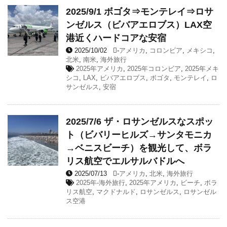
2025/9/1 ボゴタ⇒モンテレイ⇒ロサ
ンゼルス（ビバアエロブス）LAX空
港近くハードコアな安宿
2025/10/02
-
アメリカ
,
コロンビア
,
メキシコ
,
北米
,
南米
,
海外旅行
2025年アメリカ
,
2025年コロンビア
,
2025年メキ
シコ
,
LAX
,
ビバアエロブス
,
ボゴタ
,
モンテレイ
,
ロ
サンゼルス
,
安宿
2025/7/6 ザ・ロサンゼルスなスポッ
ト（ビバリーヒルズ→サンタモニカ
→ベニスビーチ）を観光して、ボラ
リス航空でエルサルバドルへ
2025/07/13
-
アメリカ
,
北米
,
海外旅行
2025年-海外旅行
,
2025年アメリカ
,
ビーチ
,
ボラ
リス航空
,
マクドナルド
,
ロサンゼルス
,
ロサンゼル
ス空港