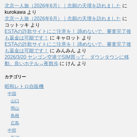
北京一人旅（2026年6月）｜念願の天壇を訪れました
に
kurokawa
より
北京一人旅（2026年6月）｜念願の天壇を訪れました
に
コットッキ
より
ESTAの詐欺サイトにご注意を！ 諦めないで、審査完了後
も返金は可能です！
に
キャロット
より
ESTAの詐欺サイトにご注意を！ 諦めないで、審査完了後
も返金は可能です！
に
みんみん
より
2026/3/20 ヤンゴン空港でSIM買って、ダウンタウンに移
動、良いホテル→夜散歩
に
けん
より
カテゴリー
昭和レトロ自販機
中国
山口
岡山
島根
広島
中部