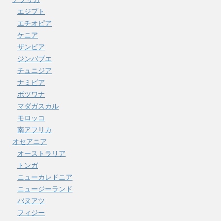
エジプト
エチオピア
ケニア
ザンビア
ジンバブエ
チュニジア
ナミビア
ボツワナ
マダガスカル
モロッコ
南アフリカ
オセアニア
オーストラリア
トンガ
ニューカレドニア
ニュージーランド
バヌアツ
フィジー