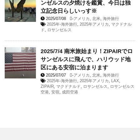
ンゼルスの夕焼けを鑑賞、今日は独
立記念日らしいっす※
2025/07/08
-
アメリカ
,
北米
,
海外旅行
2025年-海外旅行
,
2025年アメリカ
,
マクドナル
ド
,
ロサンゼルス
2025/7/4 南米旅始まり！ZIPAIRでロ
サンゼルスに飛んで、ハリウッド地
区にある安宿に泊まります
2025/07/07
-
アメリカ
,
北米
,
海外旅行
2025年-海外旅行
,
2025年アメリカ
,
LAX
,
ZIPAIR
,
マクドナルド
,
ロサンゼルス
,
ロサンゼルス
空港
,
安宿
,
成田空港