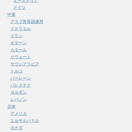
オーストリア
ドイツ
中東
アラブ首長国連邦
イスラエル
イラン
オマーン
カタール
クウェート
サウジアラビア
トルコ
バーレーン
パレスチナ
ヨルダン
レバノン
北米
アメリカ
エルサルバドル
カナダ