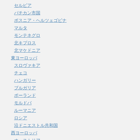
セルビア
バチカン市国
ボスニア・ヘルツェゴビナ
マルタ
モンテネグロ
北キプロス
北マケドニア
東ヨーロッパ
スロヴァキア
チェコ
ハンガリー
ブルガリア
ポーランド
モルドバ
ルーマニア
ロシア
沿ドニエストル共和国
西ヨーロッパ