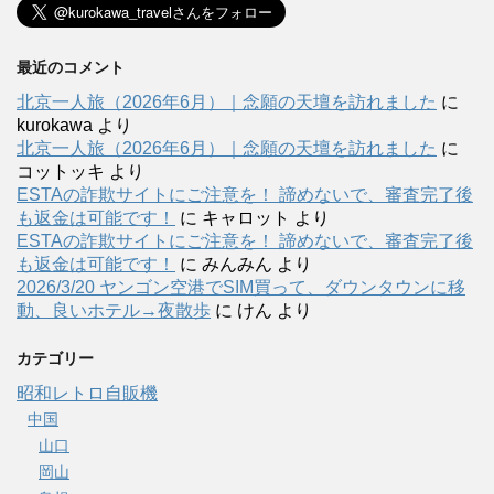
最近のコメント
北京一人旅（2026年6月）｜念願の天壇を訪れました
に
kurokawa
より
北京一人旅（2026年6月）｜念願の天壇を訪れました
に
コットッキ
より
ESTAの詐欺サイトにご注意を！ 諦めないで、審査完了後
も返金は可能です！
に
キャロット
より
ESTAの詐欺サイトにご注意を！ 諦めないで、審査完了後
も返金は可能です！
に
みんみん
より
2026/3/20 ヤンゴン空港でSIM買って、ダウンタウンに移
動、良いホテル→夜散歩
に
けん
より
カテゴリー
昭和レトロ自販機
中国
山口
岡山