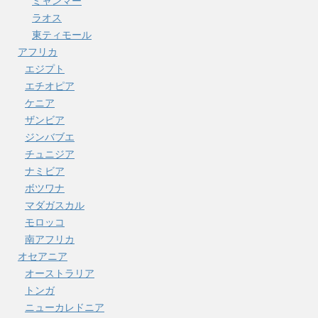
ミャンマー
ラオス
東ティモール
アフリカ
エジプト
エチオピア
ケニア
ザンビア
ジンバブエ
チュニジア
ナミビア
ボツワナ
マダガスカル
モロッコ
南アフリカ
オセアニア
オーストラリア
トンガ
ニューカレドニア