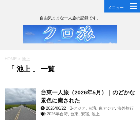
メニュー
自由気ままな一人旅の記録です。
HOME
>
池上
「 池上 」 一覧
台東一人旅（2026年5月）｜のどかな
景色に癒された
2026/06/22
-
アジア
,
台湾
,
東アジア
,
海外旅行
2026年台湾
,
台東
,
安宿
,
池上