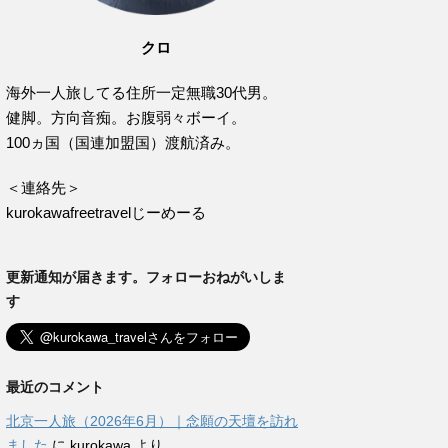
クロ
海外一人旅してる住所一定無職30代男。
健脚。方向音痴。お腹弱々ボーイ。
100ヵ国（国連加盟国）渡航済み。
＜連絡先＞
kurokawafreetravelじーめーる
更新通知が届きます。フォローおねがいしま
す
最近のコメント
北京一人旅（2026年6月）｜念願の天壇を訪れ
ました
に
kurokawa
より