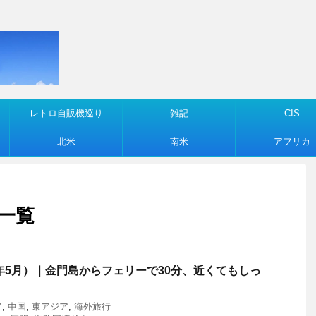
レトロ自販機巡り
雑記
CIS
北米
南米
アフリカ
 一覧
6年5月）｜金門島からフェリーで30分、近くてもしっ
ア
,
中国
,
東アジア
,
海外旅行