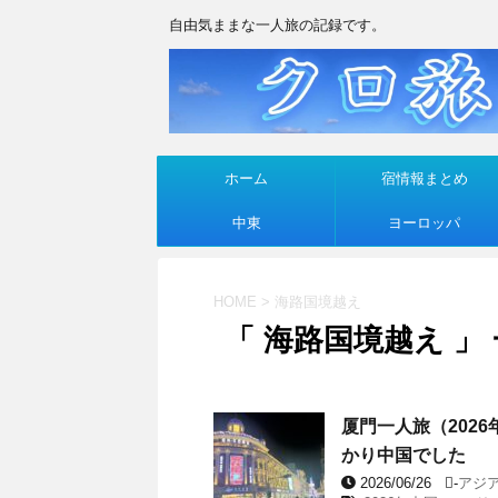
自由気ままな一人旅の記録です。
ホーム
宿情報まとめ
中東
ヨーロッパ
HOME
>
海路国境越え
「 海路国境越え 」
厦門一人旅（202
かり中国でした
2026/06/26
-
アジ