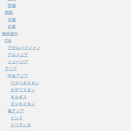
茨城
関西
京都
兵庫
海外旅行
CIS
アゼルバイジャン
アルメニア
ジョージア
アジア
中央アジア
ウズベキスタン
カザフスタン
キルギス
タジキスタン
南アジア
インド
スリランカ