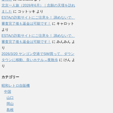
北京一人旅（2026年6月）｜念願の天壇を訪れ
ました
に
コットッキ
より
ESTAの詐欺サイトにご注意を！ 諦めないで、
審査完了後も返金は可能です！
に
キャロット
より
ESTAの詐欺サイトにご注意を！ 諦めないで、
審査完了後も返金は可能です！
に
みんみん
よ
り
2026/3/20 ヤンゴン空港でSIM買って、ダウン
タウンに移動、良いホテル→夜散歩
に
けん
よ
り
カテゴリー
昭和レトロ自販機
中国
山口
岡山
島根