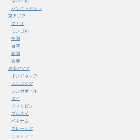
ネパール
バングラデシュ
東アジア
マカオ
モンゴル
中国
台湾
韓国
香港
東南アジア
インドネシア
カンボジア
シンガポール
タイ
フィリピン
ブルネイ
ベトナム
マレーシア
ミャンマー