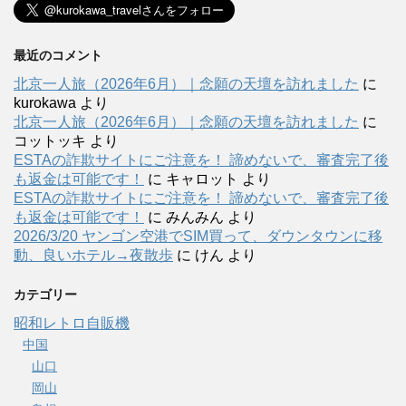
最近のコメント
北京一人旅（2026年6月）｜念願の天壇を訪れました
に
kurokawa
より
北京一人旅（2026年6月）｜念願の天壇を訪れました
に
コットッキ
より
ESTAの詐欺サイトにご注意を！ 諦めないで、審査完了後
も返金は可能です！
に
キャロット
より
ESTAの詐欺サイトにご注意を！ 諦めないで、審査完了後
も返金は可能です！
に
みんみん
より
2026/3/20 ヤンゴン空港でSIM買って、ダウンタウンに移
動、良いホテル→夜散歩
に
けん
より
カテゴリー
昭和レトロ自販機
中国
山口
岡山