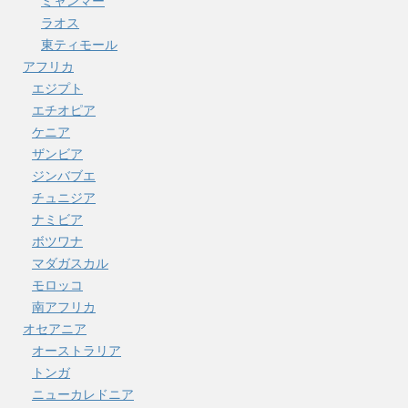
ミャンマー
ラオス
東ティモール
アフリカ
エジプト
エチオピア
ケニア
ザンビア
ジンバブエ
チュニジア
ナミビア
ボツワナ
マダガスカル
モロッコ
南アフリカ
オセアニア
オーストラリア
トンガ
ニューカレドニア