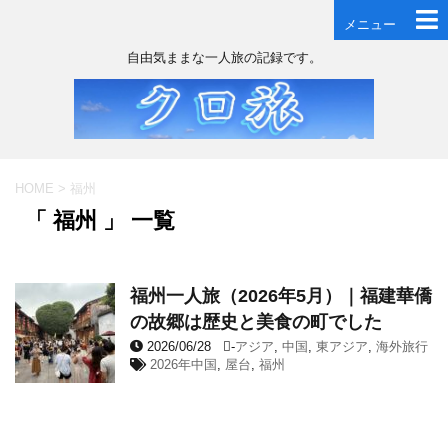
メニュー
自由気ままな一人旅の記録です。
HOME
>
福州
「 福州 」 一覧
福州一人旅（2026年5月）｜福建華僑
の故郷は歴史と美食の町でした
2026/06/28
-
アジア
,
中国
,
東アジア
,
海外旅行
2026年中国
,
屋台
,
福州