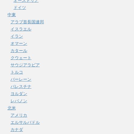
オーストリア
ドイツ
中東
アラブ首長国連邦
イスラエル
イラン
オマーン
カタール
クウェート
サウジアラビア
トルコ
バーレーン
パレスチナ
ヨルダン
レバノン
北米
アメリカ
エルサルバドル
カナダ