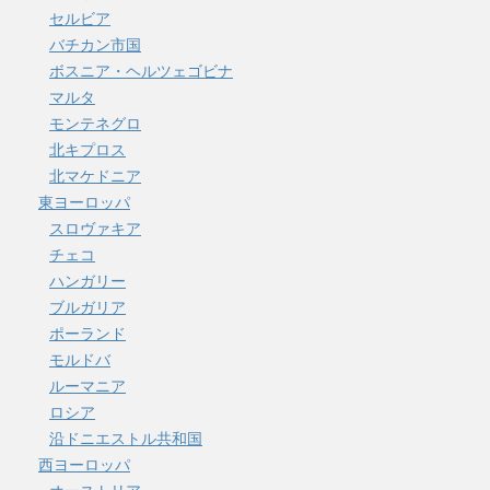
セルビア
バチカン市国
ボスニア・ヘルツェゴビナ
マルタ
モンテネグロ
北キプロス
北マケドニア
東ヨーロッパ
スロヴァキア
チェコ
ハンガリー
ブルガリア
ポーランド
モルドバ
ルーマニア
ロシア
沿ドニエストル共和国
西ヨーロッパ