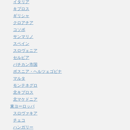
イタリア
キプロス
ギリシャ
クロアチア
コソボ
サンマリノ
スペイン
スロヴェニア
セルビア
バチカン市国
ボスニア・ヘルツェゴビナ
マルタ
モンテネグロ
北キプロス
北マケドニア
東ヨーロッパ
スロヴァキア
チェコ
ハンガリー