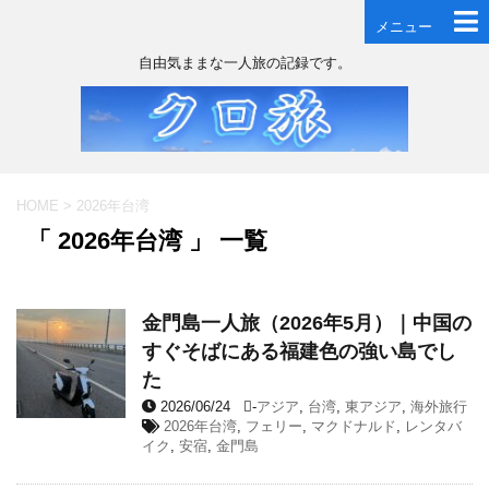
メニュー
自由気ままな一人旅の記録です。
HOME
>
2026年台湾
「 2026年台湾 」 一覧
金門島一人旅（2026年5月）｜中国の
すぐそばにある福建色の強い島でし
た
2026/06/24
-
アジア
,
台湾
,
東アジア
,
海外旅行
2026年台湾
,
フェリー
,
マクドナルド
,
レンタバ
イク
,
安宿
,
金門島