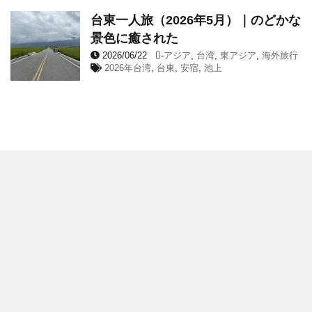
台東一人旅（2026年5月）｜のどかな
景色に癒された
2026/06/22
-
アジア
,
台湾
,
東アジア
,
海外旅行
2026年台湾
,
台東
,
安宿
,
池上