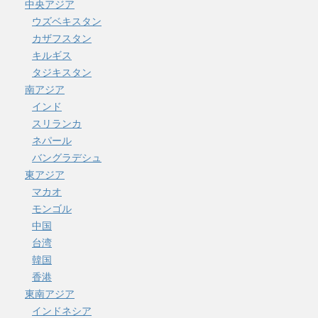
中央アジア
ウズベキスタン
カザフスタン
キルギス
タジキスタン
南アジア
インド
スリランカ
ネパール
バングラデシュ
東アジア
マカオ
モンゴル
中国
台湾
韓国
香港
東南アジア
インドネシア