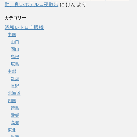
動、良いホテル→夜散歩
に
けん
より
カテゴリー
昭和レトロ自販機
中国
山口
岡山
島根
広島
中部
新潟
長野
北海道
四国
徳島
愛媛
高知
東北