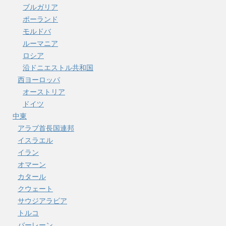
ブルガリア
ポーランド
モルドバ
ルーマニア
ロシア
沿ドニエストル共和国
西ヨーロッパ
オーストリア
ドイツ
中東
アラブ首長国連邦
イスラエル
イラン
オマーン
カタール
クウェート
サウジアラビア
トルコ
バーレーン