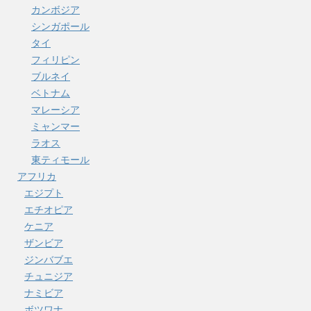
カンボジア
シンガポール
タイ
フィリピン
ブルネイ
ベトナム
マレーシア
ミャンマー
ラオス
東ティモール
アフリカ
エジプト
エチオピア
ケニア
ザンビア
ジンバブエ
チュニジア
ナミビア
ボツワナ