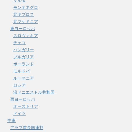
マルタ
モンテネグロ
北キプロス
北マケドニア
東ヨーロッパ
スロヴァキア
チェコ
ハンガリー
ブルガリア
ポーランド
モルドバ
ルーマニア
ロシア
沿ドニエストル共和国
西ヨーロッパ
オーストリア
ドイツ
中東
アラブ首長国連邦