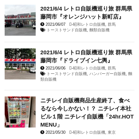
2021/6/4 レトロ自販機巡り旅 群馬県
藤岡市『オレンジハット新町店』
2021/06/07
-
昭和レトロ自販機
,
群馬
トーストサンド自販機
,
麵類自販機
2021/6/4 レトロ自販機巡り旅 群馬県
藤岡市『ドライブイン七輿』
2021/06/06
-
昭和レトロ自販機
,
群馬
トーストサンド自販機
,
ハンバーガー自販機
,
麵
類自販機
ニチレイ自販機商品生産終了、食べ
るなら今しかない！？ ニチレイ本社
ビル１階 ニチレイ自販機「24hr.HOT
MENU」
2021/05/30
-
昭和レトロ自販機
,
東京