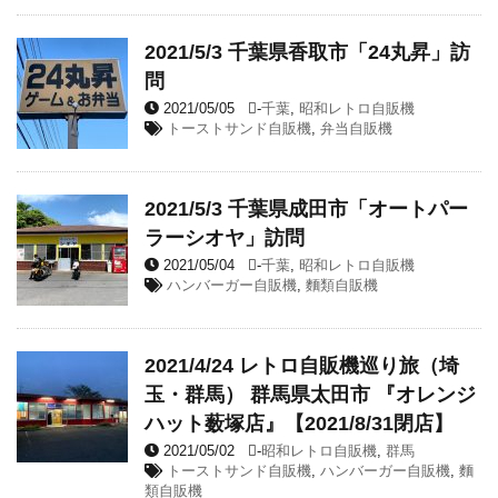
2021/5/3 千葉県香取市「24丸昇」訪
問
2021/05/05
-
千葉
,
昭和レトロ自販機
トーストサンド自販機
,
弁当自販機
2021/5/3 千葉県成田市「オートパー
ラーシオヤ」訪問
2021/05/04
-
千葉
,
昭和レトロ自販機
ハンバーガー自販機
,
麵類自販機
2021/4/24 レトロ自販機巡り旅（埼
玉・群馬） 群馬県太田市 『オレンジ
ハット薮塚店』【2021/8/31閉店】
2021/05/02
-
昭和レトロ自販機
,
群馬
トーストサンド自販機
,
ハンバーガー自販機
,
麵
類自販機