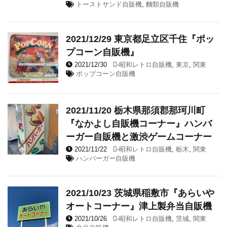
トーストサンド自販機
,
麵類自販機
2021/12/29 東京都足立区千住『ポッ
プコーン自販機』
2021/12/30
-
昭和レトロ自販機
,
東京
,
関東
ポップコーン自販機
2021/11/20 栃木県那須郡那珂川町
『なかよし自販機コーナー』ハンバ
ーガー自販機と激渋ゲームコーナー
2021/11/22
-
昭和レトロ自販機
,
栃木
,
関東
ハンバーガー自販機
2021/10/23 茨城県稲敷市『あらいや
オートコーナー』津上製弁当自販機
2021/10/26
-
昭和レトロ自販機
,
茨城
,
関東