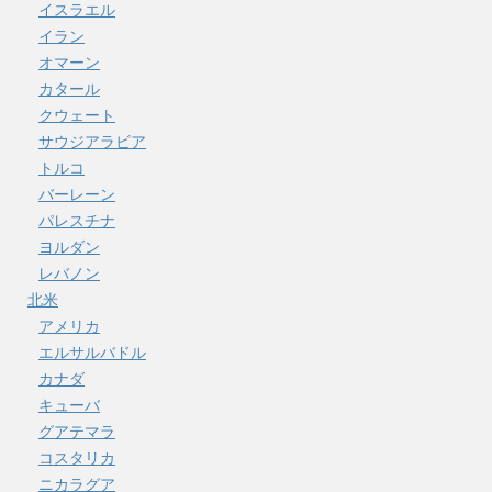
イスラエル
イラン
オマーン
カタール
クウェート
サウジアラビア
トルコ
バーレーン
パレスチナ
ヨルダン
レバノン
北米
アメリカ
エルサルバドル
カナダ
キューバ
グアテマラ
コスタリカ
ニカラグア