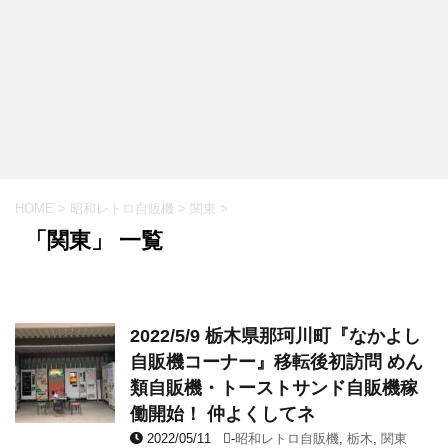
HOME
>
昭和レトロ自販機
>
関東
>
「関東」 一覧
2022/5/9 栃木県那珂川町『なかよし
自販機コーナー』移転後初訪問 めん
類自販機・トーストサンド自販機稼
働開始！ 仲よくしてネ
2022/05/11
-
昭和レトロ自販機
,
栃木
,
関東