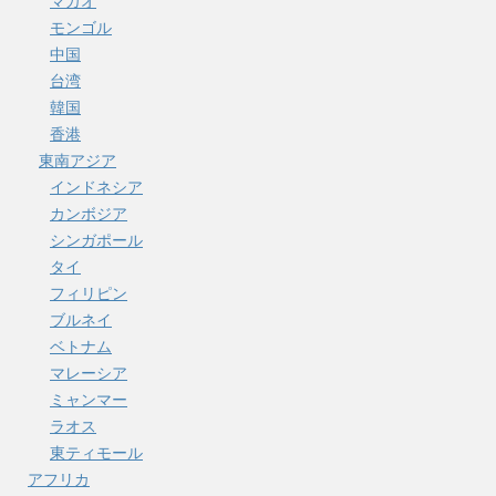
マカオ
モンゴル
中国
台湾
韓国
香港
東南アジア
インドネシア
カンボジア
シンガポール
タイ
フィリピン
ブルネイ
ベトナム
マレーシア
ミャンマー
ラオス
東ティモール
アフリカ