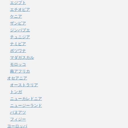
エジプト
エチオピア
ケニア
ザンビア
ジンバブエ
チュニジア
ナミビア
ボツワナ
マダガスカル
モロッコ
南アフリカ
オセアニア
オーストラリア
トンガ
ニューカレドニア
ニュージーランド
バヌアツ
フィジー
ヨーロッパ