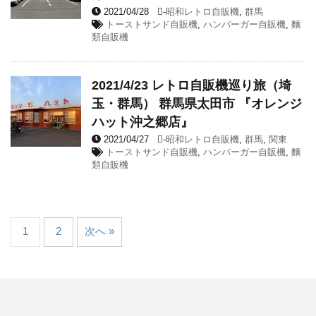
2021/04/28
-
昭和レトロ自販機
,
群馬
トーストサンド自販機
,
ハンバーガー自販機
,
麵
類自販機
2021/4/23 レトロ自販機巡り旅（埼
玉・群馬） 群馬県太田市 『オレンジ
ハット沖之郷店』
2021/04/27
-
昭和レトロ自販機
,
群馬
,
関東
トーストサンド自販機
,
ハンバーガー自販機
,
麵
類自販機
1
2
次へ »