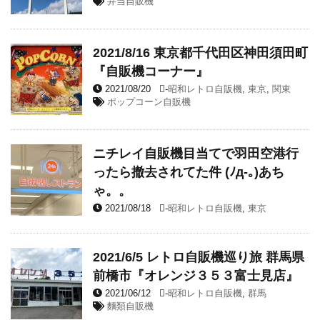
弁当自販機
2021/8/16 東京都千代田区神田須田町
『自販機コーナー』
2021/08/20
-
昭和レトロ自販機
,
東京
,
関東
ポップコーン自販機
ニチレイ自販機目当てで羽田空港行
ったら撤去されてた件 (ﾉд-｡)あち
ゃ。。
2021/08/18
-
昭和レトロ自販機
,
東京
2021/6/5 レトロ自販機巡り旅 群馬県
前橋市『オレンジ３５３富士見店』
2021/06/12
-
昭和レトロ自販機
,
群馬
麵類自販機