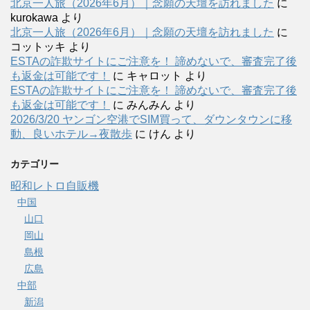
北京一人旅（2026年6月）｜念願の天壇を訪れました
に
kurokawa
より
北京一人旅（2026年6月）｜念願の天壇を訪れました
に
コットッキ
より
ESTAの詐欺サイトにご注意を！ 諦めないで、審査完了後
も返金は可能です！
に
キャロット
より
ESTAの詐欺サイトにご注意を！ 諦めないで、審査完了後
も返金は可能です！
に
みんみん
より
2026/3/20 ヤンゴン空港でSIM買って、ダウンタウンに移
動、良いホテル→夜散歩
に
けん
より
カテゴリー
昭和レトロ自販機
中国
山口
岡山
島根
広島
中部
新潟