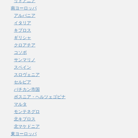
リトアニア
南ヨーロッパ
アルバニア
イタリア
キプロス
ギリシャ
クロアチア
コソボ
サンマリノ
スペイン
スロヴェニア
セルビア
バチカン市国
ボスニア・ヘルツェゴビナ
マルタ
モンテネグロ
北キプロス
北マケドニア
東ヨーロッパ