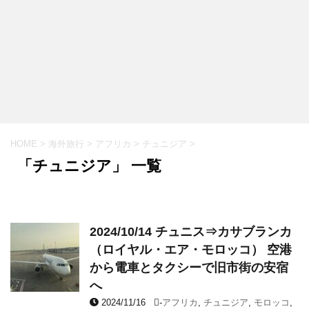
HOME
>
海外旅行
>
アフリカ
>
チュニジア
>
「チュニジア」 一覧
2024/10/14 チュニス⇒カサブランカ
（ロイヤル・エア・モロッコ） 空港
から電車とタクシーで旧市街の安宿
へ
2024/11/16
-
アフリカ
,
チュニジア
,
モロッコ
,