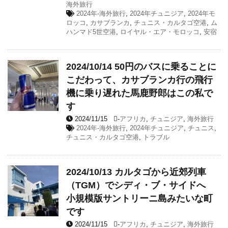
海外旅行
2024年-海外旅行
,
2024年チュニジア
,
2024年モ
ロッコ
,
カサブランカ
,
チュニス・カルタゴ空港
,
ム
ハンマド5世空港
,
ロイヤル・エア・モロッコ
,
安宿
2024/10/14 50円のバスに乗ることに
こだわって、カサブランカ行の飛行
機に乗り遅れた馬鹿野郎はこの私で
す
2024/11/15
-
アフリカ
,
チュニジア
,
海外旅行
2024年-海外旅行
,
2024年チュニジア
,
チュニス
,
チュニス・カルタゴ空港
,
トラブル
2024/10/13 カルタゴから近郊列車
（TGM）でシディ・ブ・サイドへ
小規模版サントリーニ島みたいな町
です
2024/11/15
-
アフリカ
,
チュニジア
,
海外旅行