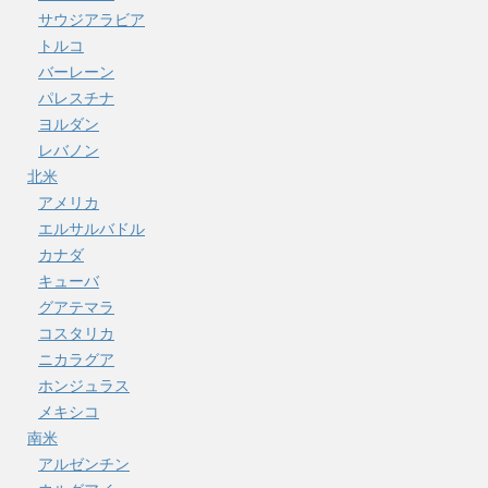
サウジアラビア
トルコ
バーレーン
パレスチナ
ヨルダン
レバノン
北米
アメリカ
エルサルバドル
カナダ
キューバ
グアテマラ
コスタリカ
ニカラグア
ホンジュラス
メキシコ
南米
アルゼンチン