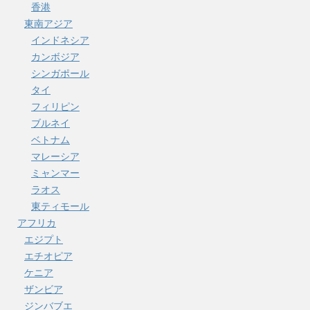
香港
東南アジア
インドネシア
カンボジア
シンガポール
タイ
フィリピン
ブルネイ
ベトナム
マレーシア
ミャンマー
ラオス
東ティモール
アフリカ
エジプト
エチオピア
ケニア
ザンビア
ジンバブエ