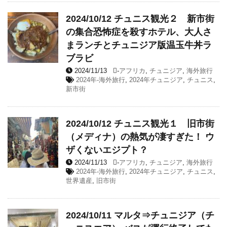
2024/10/12 チュニス観光２ 新市街
の集合恐怖症を殺すホテル、大人さ
まランチとチュニジア版温玉牛丼ラ
ブラビ
2024/11/13
-
アフリカ
,
チュニジア
,
海外旅行
2024年-海外旅行
,
2024年チュニジア
,
チュニス
,
新市街
2024/10/12 チュニス観光１ 旧市街
（メディナ）の熱気が凄すぎた！ ウ
ザくないエジプト？
2024/11/13
-
アフリカ
,
チュニジア
,
海外旅行
2024年-海外旅行
,
2024年チュニジア
,
チュニス
,
世界遺産
,
旧市街
2024/10/11 マルタ⇒チュニジア（チ