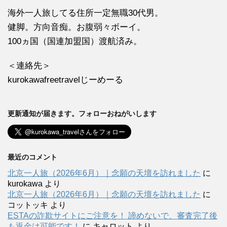
海外一人旅してる住所一定無職30代男。
健脚。方向音痴。お腹弱々ボーイ。
100ヵ国（国連加盟国）渡航済み。
＜連絡先＞
kurokawafreetravelじーめーる
更新通知が届きます。フォローおねがいします
最近のコメント
北京一人旅（2026年6月）｜念願の天壇を訪れました
に
kurokawa
より
北京一人旅（2026年6月）｜念願の天壇を訪れました
に
コットッキ
より
ESTAの詐欺サイトにご注意を！ 諦めないで、審査完了後
も返金は可能です！
に
キャロット
より