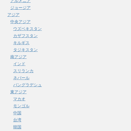
アルメニア
ジョージア
アジア
中央アジア
ウズベキスタン
カザフスタン
キルギス
タジキスタン
南アジア
インド
スリランカ
ネパール
バングラデシュ
東アジア
マカオ
モンゴル
中国
台湾
韓国