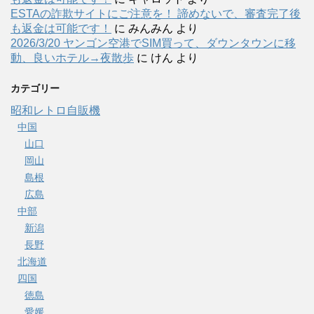
ESTAの詐欺サイトにご注意を！ 諦めないで、審査完了後
も返金は可能です！
に
みんみん
より
2026/3/20 ヤンゴン空港でSIM買って、ダウンタウンに移
動、良いホテル→夜散歩
に
けん
より
カテゴリー
昭和レトロ自販機
中国
山口
岡山
島根
広島
中部
新潟
長野
北海道
四国
徳島
愛媛