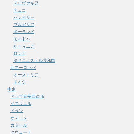
スロヴァキア
チェコ
ハンガリー
ブルガリア
ポーランド
モルドバ
ルーマニア
ロシア
沿ドニエストル共和国
西ヨーロッパ
オーストリア
ドイツ
中東
アラブ首長国連邦
イスラエル
イラン
オマーン
カタール
クウェート