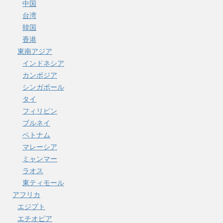
中国
台湾
韓国
香港
東南アジア
インドネシア
カンボジア
シンガポール
タイ
フィリピン
ブルネイ
ベトナム
マレーシア
ミャンマー
ラオス
東ティモール
アフリカ
エジプト
エチオピア