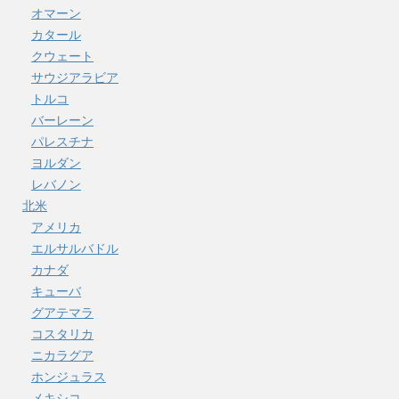
オマーン
カタール
クウェート
サウジアラビア
トルコ
バーレーン
パレスチナ
ヨルダン
レバノン
北米
アメリカ
エルサルバドル
カナダ
キューバ
グアテマラ
コスタリカ
ニカラグア
ホンジュラス
メキシコ