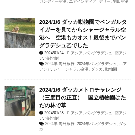
ガンディー空港
,
エアインディア
,
デリー
,
羽田空港
2024/1/6 ダッカ動物園でベンガルタ
イガーを見てからシャージャラル空
港へ 空港もカオス！最後までバン
グラデシュ乙でした
2024/01/24
-
アジア
,
バングラデシュ
,
南アジ
ア
,
海外旅行
2024年-海外旅行
,
2024年バングラデシュ
,
エア
アジア
,
シャージャラル空港
,
ダッカ
,
動物園
2024/1/6 ダッカメトロチャレンジ
（三度目の正直） 国立植物園はた
だの林で草
2024/01/23
-
アジア
,
バングラデシュ
,
南アジ
ア
,
海外旅行
2024年-海外旅行
,
2024年バングラデシュ
,
ダッ
カ