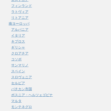
フィンランド
ラトヴィア
リトアニア
南ヨーロッパ
アルバニア
イタリア
キプロス
ギリシャ
クロアチア
コソボ
サンマリノ
スペイン
スロヴェニア
セルビア
バチカン市国
ボスニア・ヘルツェゴビナ
マルタ
モンテネグロ