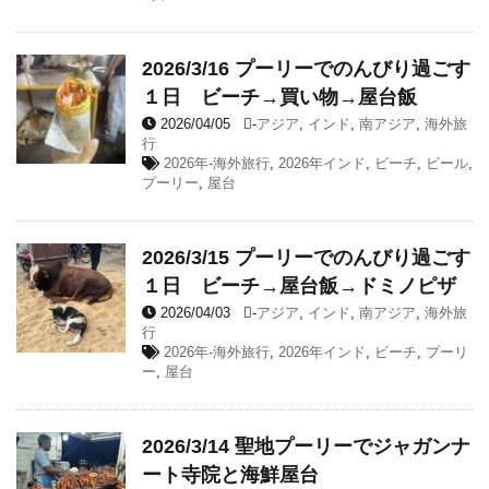
2026/3/16 プーリーでのんびり過ごす
１日 ビーチ→買い物→屋台飯
2026/04/05
-
アジア
,
インド
,
南アジア
,
海外旅
行
2026年-海外旅行
,
2026年インド
,
ビーチ
,
ビール
,
プーリー
,
屋台
2026/3/15 プーリーでのんびり過ごす
１日 ビーチ→屋台飯→ドミノピザ
2026/04/03
-
アジア
,
インド
,
南アジア
,
海外旅
行
2026年-海外旅行
,
2026年インド
,
ビーチ
,
プーリ
ー
,
屋台
2026/3/14 聖地プーリーでジャガンナ
ート寺院と海鮮屋台