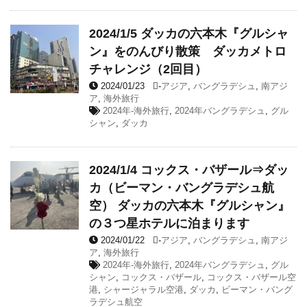
2024/1/5 ダッカの六本木『グルシャ
ン』をのんびり散策 ダッカメトロ
チャレンジ（2回目）
2024/01/23
-
アジア
,
バングラデシュ
,
南アジ
ア
,
海外旅行
2024年-海外旅行
,
2024年バングラデシュ
,
グル
シャン
,
ダッカ
2024/1/4 コックス・バザール⇒ダッ
カ（ビーマン・バングラデシュ航
空） ダッカの六本木『グルシャン』
の３つ星ホテルに泊まります
2024/01/22
-
アジア
,
バングラデシュ
,
南アジ
ア
,
海外旅行
2024年-海外旅行
,
2024年バングラデシュ
,
グル
シャン
,
コックス・バザール
,
コックス・バザール空
港
,
シャージャラル空港
,
ダッカ
,
ビーマン・バング
ラデシュ航空