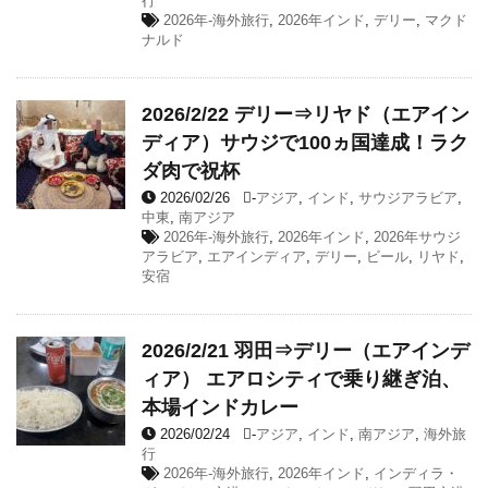
行
2026年-海外旅行
,
2026年インド
,
デリー
,
マクド
ナルド
2026/2/22 デリー⇒リヤド（エアイン
ディア）サウジで100ヵ国達成！ラク
ダ肉で祝杯
2026/02/26
-
アジア
,
インド
,
サウジアラビア
,
中東
,
南アジア
2026年-海外旅行
,
2026年インド
,
2026年サウジ
アラビア
,
エアインディア
,
デリー
,
ビール
,
リヤド
,
安宿
2026/2/21 羽田⇒デリー（エアインデ
ィア） エアロシティで乗り継ぎ泊、
本場インドカレー
2026/02/24
-
アジア
,
インド
,
南アジア
,
海外旅
行
2026年-海外旅行
,
2026年インド
,
インディラ・