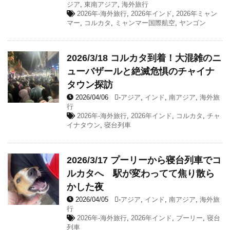
ジア
,
東南アジア
,
海外旅行
2026年-海外旅行
,
2026年インド
,
2026年ミャン
マー
,
コルカタ
,
ミャンマー国際航空
,
ヤンゴン
2026/3/18 コルカタ到着！大混雑のニ
ューバザールと絶滅危惧のチャイナ
タウン探訪
2026/04/06
-
アジア
,
インド
,
南アジア
,
海外旅
行
2026年-海外旅行
,
2026年インド
,
コルカタ
,
チャ
イナタウン
,
寝台列車
2026/3/17 プーリーから寝台列車でコ
ルカタへ 駅が変わってて焦り散ら
かした夜
2026/04/05
-
アジア
,
インド
,
南アジア
,
海外旅
行
2026年-海外旅行
,
2026年インド
,
プーリー
,
寝台
列車