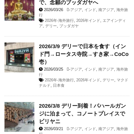
で、念願のブッダガヤへ
2026/03/26
-
アジア
,
インド
,
南アジア
,
海外旅
行
2026年-海外旅行
,
2026年インド
,
エアインディ
ア
,
デリー
,
ブッダガヤ
2026/3/9 デリーで日本を食す（イン
ド門→ロータス寺院→すき家→CoCo
壱）
2026/03/25
-
アジア
,
インド
,
南アジア
,
海外旅
行
2026年-海外旅行
,
2026年インド
,
デリー
,
マクド
ナルド
,
日本食
2026/3/8 デリー到着！パハールガン
ジに泊まって、コノートプレイスで
ビリヤニ
2026/03/21
-
アジア
,
インド
,
南アジア
,
海外旅