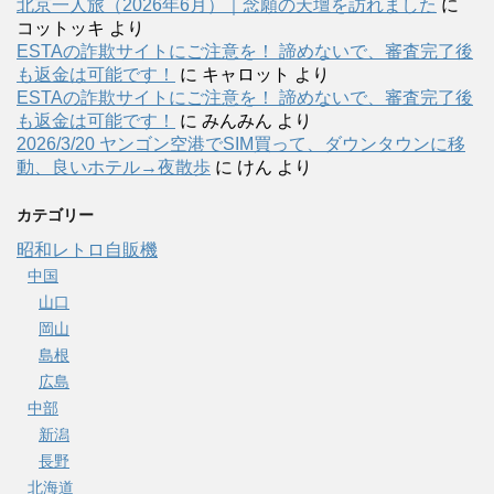
北京一人旅（2026年6月）｜念願の天壇を訪れました
に
コットッキ
より
ESTAの詐欺サイトにご注意を！ 諦めないで、審査完了後
も返金は可能です！
に
キャロット
より
ESTAの詐欺サイトにご注意を！ 諦めないで、審査完了後
も返金は可能です！
に
みんみん
より
2026/3/20 ヤンゴン空港でSIM買って、ダウンタウンに移
動、良いホテル→夜散歩
に
けん
より
カテゴリー
昭和レトロ自販機
中国
山口
岡山
島根
広島
中部
新潟
長野
北海道