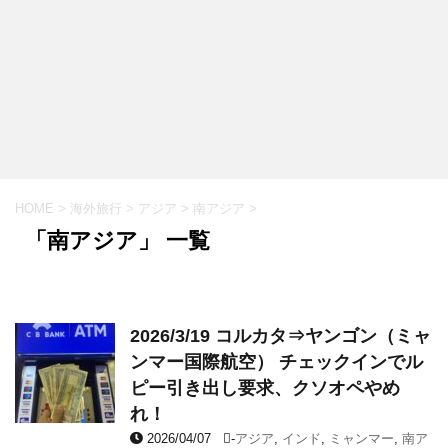
HOME
>
海外旅行
>
アジア
>
南アジア
>
「南アジア」 一覧
2026/3/19 コルカタ⇒ヤンゴン（ミャ
ンマー国際航空） チェックインでル
ピー引き出し要求、クソオペやめ
れ！
2026/04/07
-
アジア
,
インド
,
ミャンマー
,
南ア