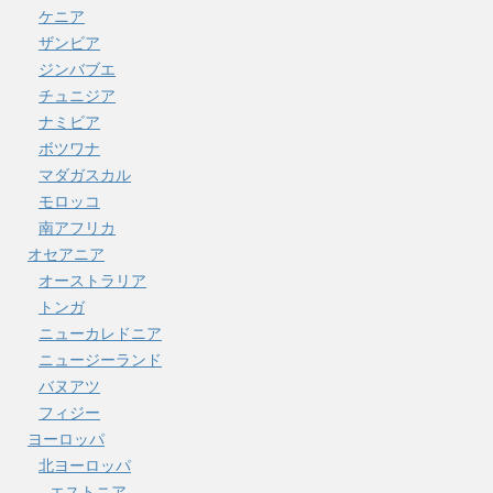
ケニア
ザンビア
ジンバブエ
チュニジア
ナミビア
ボツワナ
マダガスカル
モロッコ
南アフリカ
オセアニア
オーストラリア
トンガ
ニューカレドニア
ニュージーランド
バヌアツ
フィジー
ヨーロッパ
北ヨーロッパ
エストニア