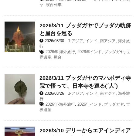
ヤ
,
寝台列車
2026/3/11 ブッダガヤでブッダの軌跡
と屋台を巡る
2026/03/30
-
アジア
,
インド
,
南アジア
,
海外旅
行
2026年-海外旅行
,
2026年インド
,
ブッダガヤ
,
世
界遺産
,
屋台
2026/3/11 ブッダガヤのマハボディ寺
院で悟って、日本寺を巡る(˘人˘)
2026/03/26
-
アジア
,
インド
,
南アジア
,
海外旅
行
2026年-海外旅行
,
2026年インド
,
ブッダガヤ
,
世
界遺産
2026/3/10 デリーからエアインディア