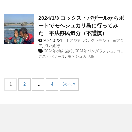
2024/1/3 コックス・バザールからボ
ートでモヘシュカリ島に行ってみ
た 不法移民気分（不謹慎）
2024/01/21
-
アジア
,
バングラデシュ
,
南アジ
ア
,
海外旅行
2024年-海外旅行
,
2024年バングラデシュ
,
コッ
クス・バザール
,
モヘシュカリ島
1
2
…
4
次へ »