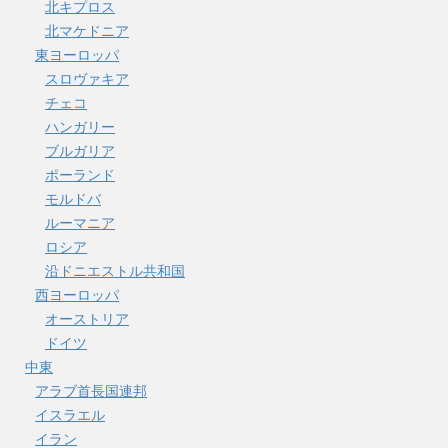
北キプロス
北マケドニア
東ヨーロッパ
スロヴァキア
チェコ
ハンガリー
ブルガリア
ポーランド
モルドバ
ルーマニア
ロシア
沿ドニエストル共和国
西ヨーロッパ
オーストリア
ドイツ
中東
アラブ首長国連邦
イスラエル
イラン