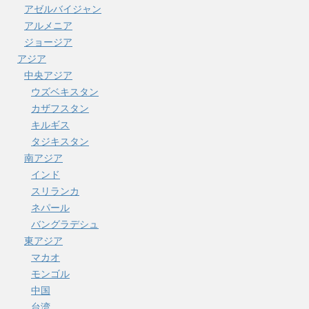
アゼルバイジャン
アルメニア
ジョージア
アジア
中央アジア
ウズベキスタン
カザフスタン
キルギス
タジキスタン
南アジア
インド
スリランカ
ネパール
バングラデシュ
東アジア
マカオ
モンゴル
中国
台湾