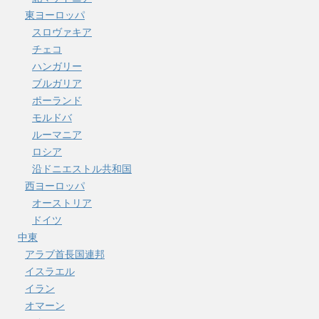
東ヨーロッパ
スロヴァキア
チェコ
ハンガリー
ブルガリア
ポーランド
モルドバ
ルーマニア
ロシア
沿ドニエストル共和国
西ヨーロッパ
オーストリア
ドイツ
中東
アラブ首長国連邦
イスラエル
イラン
オマーン