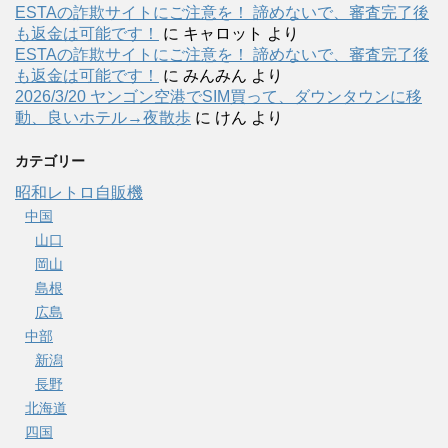
ESTAの詐欺サイトにご注意を！ 諦めないで、審査完了後
も返金は可能です！
に
キャロット
より
ESTAの詐欺サイトにご注意を！ 諦めないで、審査完了後
も返金は可能です！
に
みんみん
より
2026/3/20 ヤンゴン空港でSIM買って、ダウンタウンに移
動、良いホテル→夜散歩
に
けん
より
カテゴリー
昭和レトロ自販機
中国
山口
岡山
島根
広島
中部
新潟
長野
北海道
四国