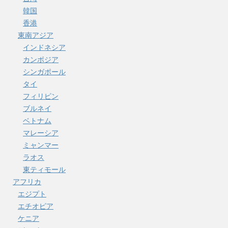
韓国
香港
東南アジア
インドネシア
カンボジア
シンガポール
タイ
フィリピン
ブルネイ
ベトナム
マレーシア
ミャンマー
ラオス
東ティモール
アフリカ
エジプト
エチオピア
ケニア