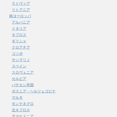
ラトヴィア
リトアニア
南ヨーロッパ
アルバニア
イタリア
キプロス
ギリシャ
クロアチア
コソボ
サンマリノ
スペイン
スロヴェニア
セルビア
バチカン市国
ボスニア・ヘルツェゴビナ
マルタ
モンテネグロ
北キプロス
北マケドニア