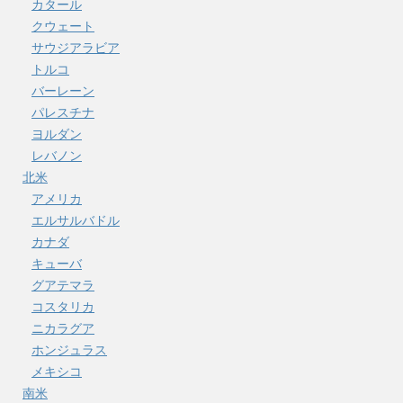
カタール
クウェート
サウジアラビア
トルコ
バーレーン
パレスチナ
ヨルダン
レバノン
北米
アメリカ
エルサルバドル
カナダ
キューバ
グアテマラ
コスタリカ
ニカラグア
ホンジュラス
メキシコ
南米