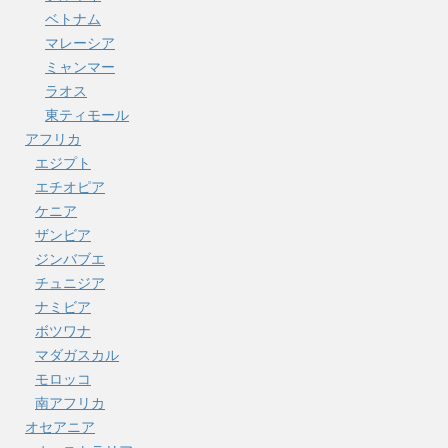
ベトナム
マレーシア
ミャンマー
ラオス
東ティモール
アフリカ
エジプト
エチオピア
ケニア
ザンビア
ジンバブエ
チュニジア
ナミビア
ボツワナ
マダガスカル
モロッコ
南アフリカ
オセアニア