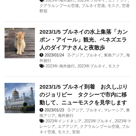
2023年-海外旅行
,
2023年ブルネイ
,
エアアジア
,
クアラルンプール空港
,
ブルネイ空港
,
モスク
,
空港
野宿
2023/1/5 ブルネイの水上集落「カン
ポン・アイール」観光、ベネズエラ
人のダイアナさんと夜散歩
2023/01/24
-
アジア
,
ブルネイ
,
東南アジア
,
海
外旅行
2023年-海外旅行
,
2023年ブルネイ
,
モスク
2023/1/5 ブルネイ到着 お久しぶり
のジョリビー タクシーで市内に移
動して、ニューモスクを見学します
2023/01/23
-
アジア
,
ブルネイ
,
マレーシア
,
東
南アジア
,
海外旅行
2023年インドネシア
,
2023年ブルネイ
,
2023年マ
レーシア
,
エアアジア
,
クアラルンプール空港
,
ブル
ネイ空港
,
モスク
,
安宿