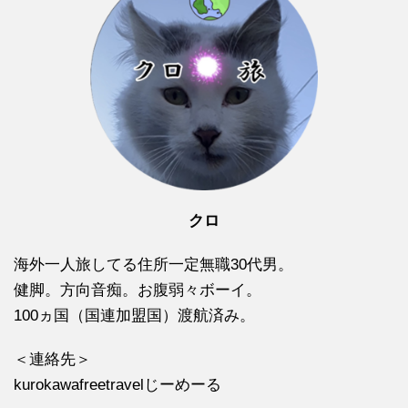
クロ
海外一人旅してる住所一定無職30代男。
健脚。方向音痴。お腹弱々ボーイ。
100ヵ国（国連加盟国）渡航済み。
＜連絡先＞
kurokawafreetravelじーめーる