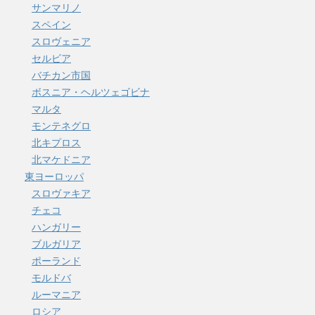
サンマリノ
スペイン
スロヴェニア
セルビア
バチカン市国
ボスニア・ヘルツェゴビナ
マルタ
モンテネグロ
北キプロス
北マケドニア
東ヨーロッパ
スロヴァキア
チェコ
ハンガリー
ブルガリア
ポーランド
モルドバ
ルーマニア
ロシア