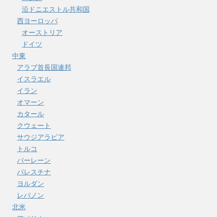
沿ドニエストル共和国
西ヨーロッパ
オーストリア
ドイツ
中東
アラブ首長国連邦
イスラエル
イラン
オマーン
カタール
クウェート
サウジアラビア
トルコ
バーレーン
パレスチナ
ヨルダン
レバノン
北米