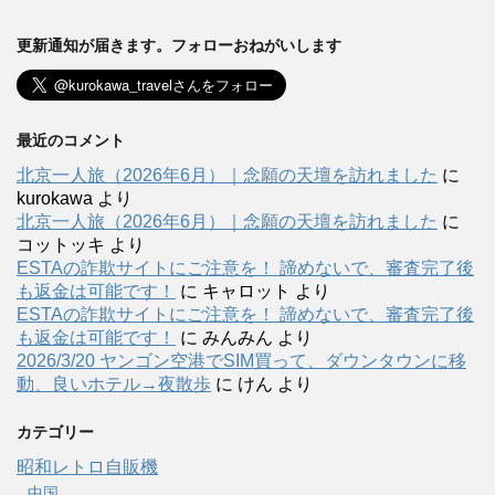
更新通知が届きます。フォローおねがいします
最近のコメント
北京一人旅（2026年6月）｜念願の天壇を訪れました
に
kurokawa
より
北京一人旅（2026年6月）｜念願の天壇を訪れました
に
コットッキ
より
ESTAの詐欺サイトにご注意を！ 諦めないで、審査完了後
も返金は可能です！
に
キャロット
より
ESTAの詐欺サイトにご注意を！ 諦めないで、審査完了後
も返金は可能です！
に
みんみん
より
2026/3/20 ヤンゴン空港でSIM買って、ダウンタウンに移
動、良いホテル→夜散歩
に
けん
より
カテゴリー
昭和レトロ自販機
中国