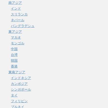
南アジア
インド
スリランカ
ネパール
バングラデシュ
東アジア
マカオ
モンゴル
中国
台湾
韓国
香港
東南アジア
インドネシア
カンボジア
シンガポール
タイ
フィリピン
ブルネイ