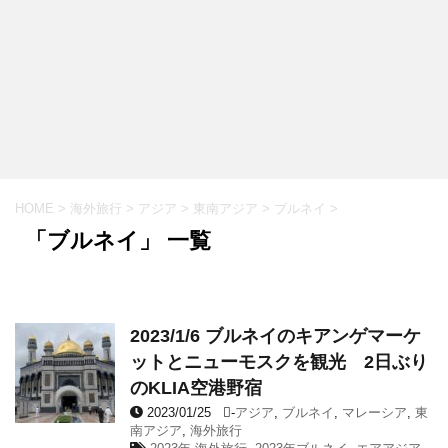
HOME
>
海外旅行
>
アジア
>
東南アジア
>
ブルネイ
>
「ブルネイ」 一覧
2023/1/6 ブルネイのキアンゲマーケ
ットとニューモスクを観光 2日ぶり
のKLIA空港野宿
2023/01/25
-
アジア
,
ブルネイ
,
マレーシア
,
東
南アジア
,
海外旅行