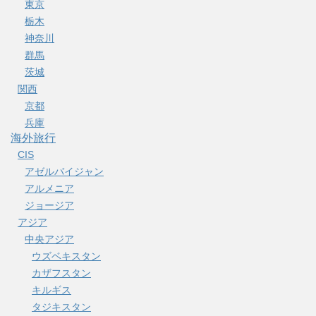
東京
栃木
神奈川
群馬
茨城
関西
京都
兵庫
海外旅行
CIS
アゼルバイジャン
アルメニア
ジョージア
アジア
中央アジア
ウズベキスタン
カザフスタン
キルギス
タジキスタン