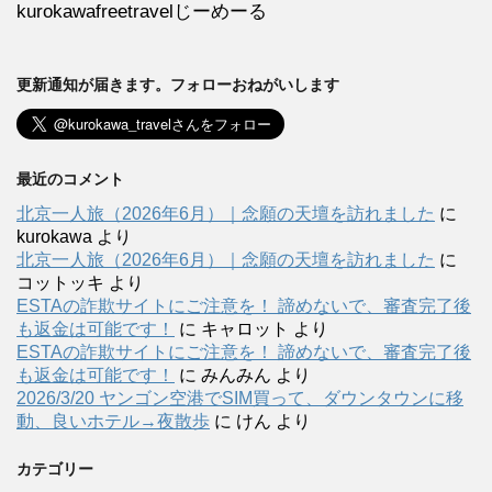
kurokawafreetravelじーめーる
更新通知が届きます。フォローおねがいします
最近のコメント
北京一人旅（2026年6月）｜念願の天壇を訪れました
に
kurokawa
より
北京一人旅（2026年6月）｜念願の天壇を訪れました
に
コットッキ
より
ESTAの詐欺サイトにご注意を！ 諦めないで、審査完了後
も返金は可能です！
に
キャロット
より
ESTAの詐欺サイトにご注意を！ 諦めないで、審査完了後
も返金は可能です！
に
みんみん
より
2026/3/20 ヤンゴン空港でSIM買って、ダウンタウンに移
動、良いホテル→夜散歩
に
けん
より
カテゴリー