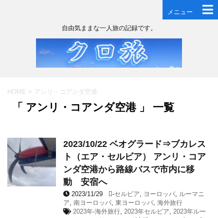
メニュー
自由気ままな一人旅の記録です。
HOME
>
アンリ・コアンダ空港
「 アンリ・コアンダ空港 」 一覧
2023/10/22 ベオグラード⇒ブカレス
ト（エア・セルビア） アンリ・コア
ンダ空港から路線バスで市内に移
動 安宿へ
2023/11/29
-
セルビア
,
ヨーロッパ
,
ルーマニ
ア
,
南ヨーロッパ
,
東ヨーロッパ
,
海外旅行
2023年-海外旅行
,
2023年セルビア
,
2023年ルー