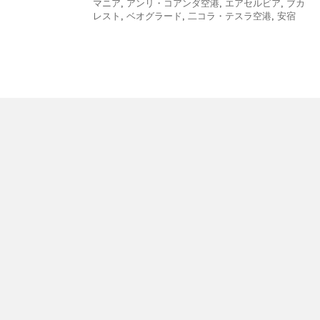
マニア
,
アンリ・コアンダ空港
,
エアセルビア
,
ブカ
レスト
,
ベオグラード
,
二コラ・テスラ空港
,
安宿