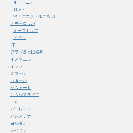
ルーマニア
ロシア
沿ドニエストル共和国
西ヨーロッパ
オーストリア
ドイツ
中東
アラブ首長国連邦
イスラエル
イラン
オマーン
カタール
クウェート
サウジアラビア
トルコ
バーレーン
パレスチナ
ヨルダン
レバノン