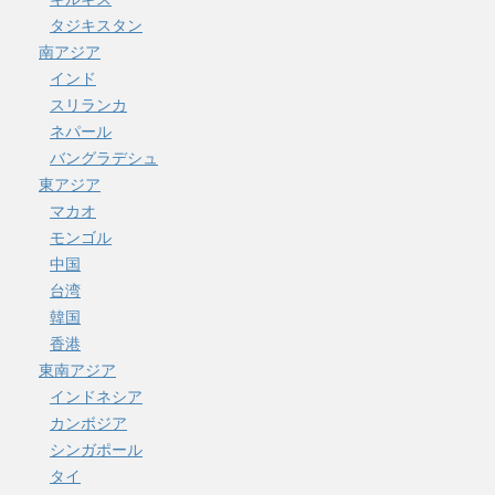
タジキスタン
南アジア
インド
スリランカ
ネパール
バングラデシュ
東アジア
マカオ
モンゴル
中国
台湾
韓国
香港
東南アジア
インドネシア
カンボジア
シンガポール
タイ