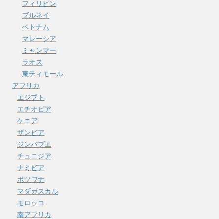
フィリピン
ブルネイ
ベトナム
マレーシア
ミャンマー
ラオス
東ティモール
アフリカ
エジプト
エチオピア
ケニア
ザンビア
ジンバブエ
チュニジア
ナミビア
ボツワナ
マダガスカル
モロッコ
南アフリカ