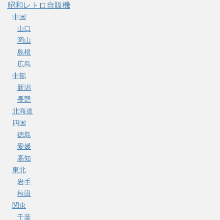
昭和レトロ自販機
中国
山口
岡山
島根
広島
中部
新潟
長野
北海道
四国
徳島
愛媛
高知
東北
岩手
秋田
関東
千葉