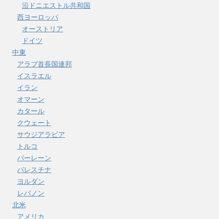
沿ドニエストル共和国
西ヨーロッパ
オーストリア
ドイツ
中東
アラブ首長国連邦
イスラエル
イラン
オマーン
カタール
クウェート
サウジアラビア
トルコ
バーレーン
パレスチナ
ヨルダン
レバノン
北米
アメリカ