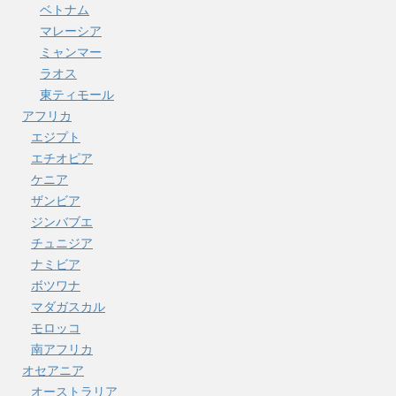
ベトナム
マレーシア
ミャンマー
ラオス
東ティモール
アフリカ
エジプト
エチオピア
ケニア
ザンビア
ジンバブエ
チュニジア
ナミビア
ボツワナ
マダガスカル
モロッコ
南アフリカ
オセアニア
オーストラリア