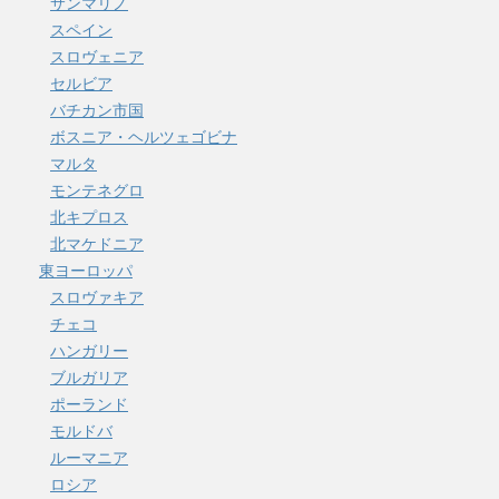
サンマリノ
スペイン
スロヴェニア
セルビア
バチカン市国
ボスニア・ヘルツェゴビナ
マルタ
モンテネグロ
北キプロス
北マケドニア
東ヨーロッパ
スロヴァキア
チェコ
ハンガリー
ブルガリア
ポーランド
モルドバ
ルーマニア
ロシア