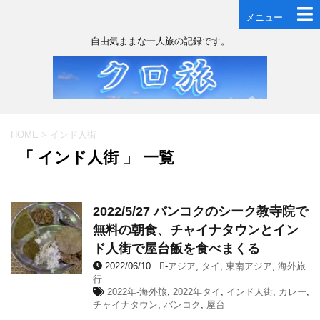
メニュー
自由気ままな一人旅の記録です。
HOME
>
インド人街
「 インド人街 」 一覧
2022/5/27 バンコクのシーク教寺院で
無料の朝食、チャイナタウンとイン
ド人街で屋台飯を食べまくる
2022/06/10
-
アジア
,
タイ
,
東南アジア
,
海外旅
行
2022年-海外旅
,
2022年タイ
,
インド人街
,
カレー
,
チャイナタウン
,
バンコク
,
屋台