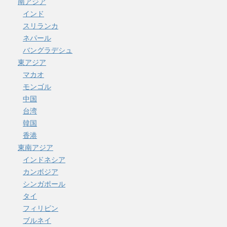
南アジア
インド
スリランカ
ネパール
バングラデシュ
東アジア
マカオ
モンゴル
中国
台湾
韓国
香港
東南アジア
インドネシア
カンボジア
シンガポール
タイ
フィリピン
ブルネイ