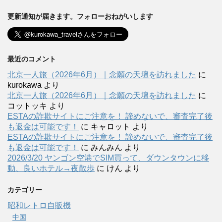
更新通知が届きます。フォローおねがいします
最近のコメント
北京一人旅（2026年6月）｜念願の天壇を訪れました
に
kurokawa
より
北京一人旅（2026年6月）｜念願の天壇を訪れました
に
コットッキ
より
ESTAの詐欺サイトにご注意を！ 諦めないで、審査完了後
も返金は可能です！
に
キャロット
より
ESTAの詐欺サイトにご注意を！ 諦めないで、審査完了後
も返金は可能です！
に
みんみん
より
2026/3/20 ヤンゴン空港でSIM買って、ダウンタウンに移
動、良いホテル→夜散歩
に
けん
より
カテゴリー
昭和レトロ自販機
中国