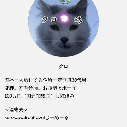
クロ
海外一人旅してる住所一定無職30代男。
健脚。方向音痴。お腹弱々ボーイ。
100ヵ国（国連加盟国）渡航済み。
＜連絡先＞
kurokawafreetravelじーめーる