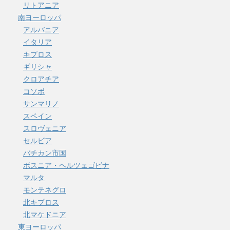
リトアニア
南ヨーロッパ
アルバニア
イタリア
キプロス
ギリシャ
クロアチア
コソボ
サンマリノ
スペイン
スロヴェニア
セルビア
バチカン市国
ボスニア・ヘルツェゴビナ
マルタ
モンテネグロ
北キプロス
北マケドニア
東ヨーロッパ