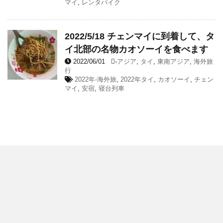
マイ
,
レンタバイク
2022/5/18 チェンマイに到着して、タ
イ北部の名物カオソーイを食べます
2022/06/01
-
アジア
,
タイ
,
東南アジア
,
海外旅
行
2022年-海外旅
,
2022年タイ
,
カオソーイ
,
チェン
マイ
,
安宿
,
寝台列車