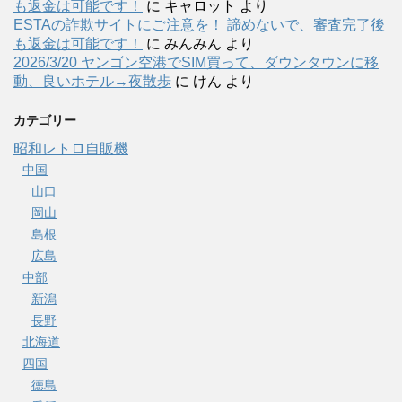
も返金は可能です！
に
キャロット
より
ESTAの詐欺サイトにご注意を！ 諦めないで、審査完了後
も返金は可能です！
に
みんみん
より
2026/3/20 ヤンゴン空港でSIM買って、ダウンタウンに移
動、良いホテル→夜散歩
に
けん
より
カテゴリー
昭和レトロ自販機
中国
山口
岡山
島根
広島
中部
新潟
長野
北海道
四国
徳島