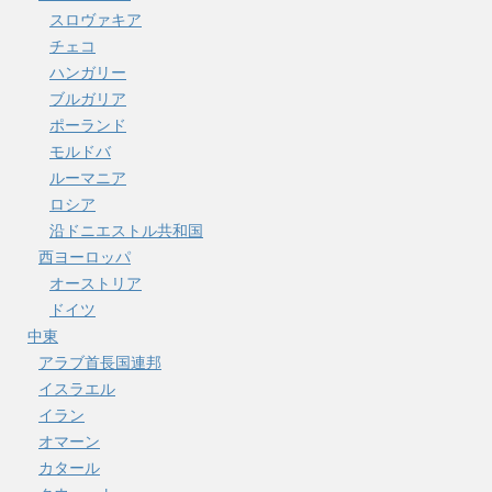
スロヴァキア
チェコ
ハンガリー
ブルガリア
ポーランド
モルドバ
ルーマニア
ロシア
沿ドニエストル共和国
西ヨーロッパ
オーストリア
ドイツ
中東
アラブ首長国連邦
イスラエル
イラン
オマーン
カタール