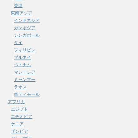
香港
東南アジア
インドネシア
カンボジア
シンガポール
タイ
フィリピン
ブルネイ
ベトナム
マレーシア
ミャンマー
ラオス
東ティモール
アフリカ
エジプト
エチオピア
ケニア
ザンビア