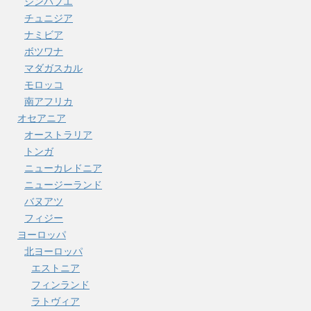
ジンバブエ
チュニジア
ナミビア
ボツワナ
マダガスカル
モロッコ
南アフリカ
オセアニア
オーストラリア
トンガ
ニューカレドニア
ニュージーランド
バヌアツ
フィジー
ヨーロッパ
北ヨーロッパ
エストニア
フィンランド
ラトヴィア