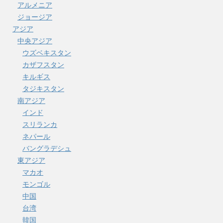
アルメニア
ジョージア
アジア
中央アジア
ウズベキスタン
カザフスタン
キルギス
タジキスタン
南アジア
インド
スリランカ
ネパール
バングラデシュ
東アジア
マカオ
モンゴル
中国
台湾
韓国