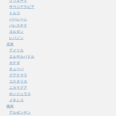
クウェート
サウジアラビア
トルコ
バーレーン
パレスチナ
ヨルダン
レバノン
北米
アメリカ
エルサルバドル
カナダ
キューバ
グアテマラ
コスタリカ
ニカラグア
ホンジュラス
メキシコ
南米
アルゼンチン