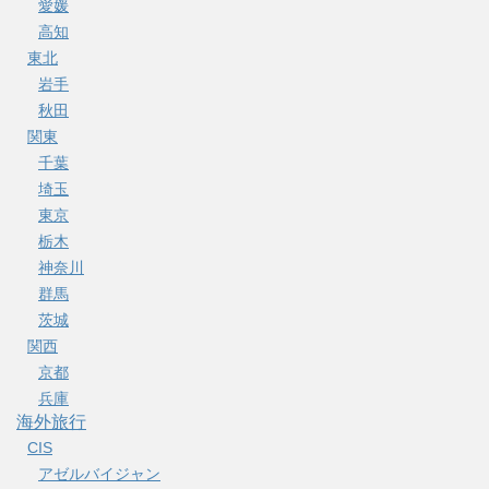
愛媛
高知
東北
岩手
秋田
関東
千葉
埼玉
東京
栃木
神奈川
群馬
茨城
関西
京都
兵庫
海外旅行
CIS
アゼルバイジャン