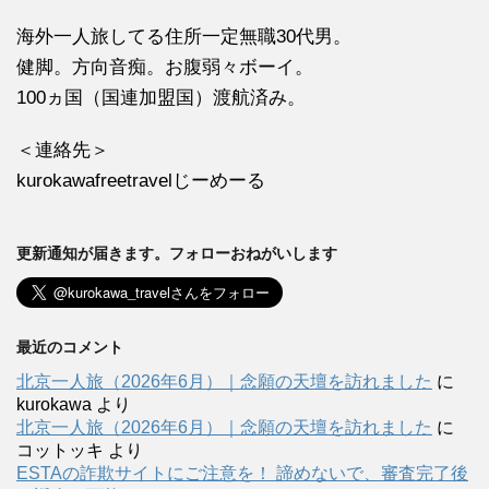
海外一人旅してる住所一定無職30代男。
健脚。方向音痴。お腹弱々ボーイ。
100ヵ国（国連加盟国）渡航済み。
＜連絡先＞
kurokawafreetravelじーめーる
更新通知が届きます。フォローおねがいします
最近のコメント
北京一人旅（2026年6月）｜念願の天壇を訪れました
に
kurokawa
より
北京一人旅（2026年6月）｜念願の天壇を訪れました
に
コットッキ
より
ESTAの詐欺サイトにご注意を！ 諦めないで、審査完了後