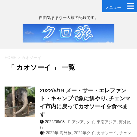
メニュー
自由気ままな一人旅の記録です。
HOME
>
カオソーイ
「 カオソーイ 」 一覧
2022/5/19 メー・サー・エレファン
ト・キャンプで象に餌やり､チェンマ
イ市内に戻ってカオソーイを食べま
す
2022/06/03
-
アジア
,
タイ
,
東南アジア
,
海外旅
行
2022年-海外旅
,
2022年タイ
,
カオソーイ
,
チェン