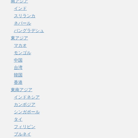
南アジア
インド
スリランカ
ネパール
バングラデシュ
東アジア
マカオ
モンゴル
中国
台湾
韓国
香港
東南アジア
インドネシア
カンボジア
シンガポール
タイ
フィリピン
ブルネイ