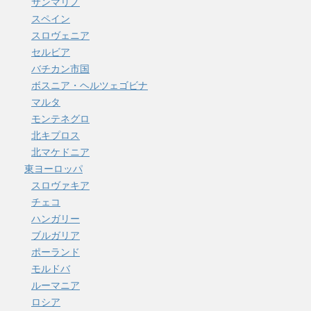
サンマリノ
スペイン
スロヴェニア
セルビア
バチカン市国
ボスニア・ヘルツェゴビナ
マルタ
モンテネグロ
北キプロス
北マケドニア
東ヨーロッパ
スロヴァキア
チェコ
ハンガリー
ブルガリア
ポーランド
モルドバ
ルーマニア
ロシア