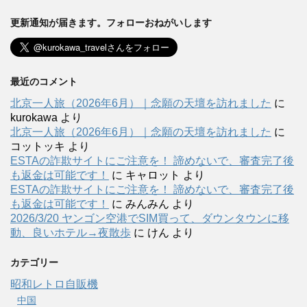
更新通知が届きます。フォローおねがいします
最近のコメント
北京一人旅（2026年6月）｜念願の天壇を訪れました
に
kurokawa
より
北京一人旅（2026年6月）｜念願の天壇を訪れました
に
コットッキ
より
ESTAの詐欺サイトにご注意を！ 諦めないで、審査完了後
も返金は可能です！
に
キャロット
より
ESTAの詐欺サイトにご注意を！ 諦めないで、審査完了後
も返金は可能です！
に
みんみん
より
2026/3/20 ヤンゴン空港でSIM買って、ダウンタウンに移
動、良いホテル→夜散歩
に
けん
より
カテゴリー
昭和レトロ自販機
中国