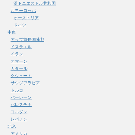
沿ドニエストル共和国
西ヨーロッパ
オーストリア
ドイツ
中東
アラブ首長国連邦
イスラエル
イラン
オマーン
カタール
クウェート
サウジアラビア
トルコ
バーレーン
パレスチナ
ヨルダン
レバノン
北米
アメリカ