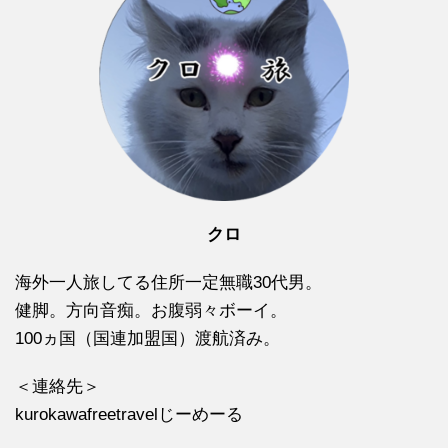
クロ
海外一人旅してる住所一定無職30代男。
健脚。方向音痴。お腹弱々ボーイ。
100ヵ国（国連加盟国）渡航済み。
＜連絡先＞
kurokawafreetravelじーめーる