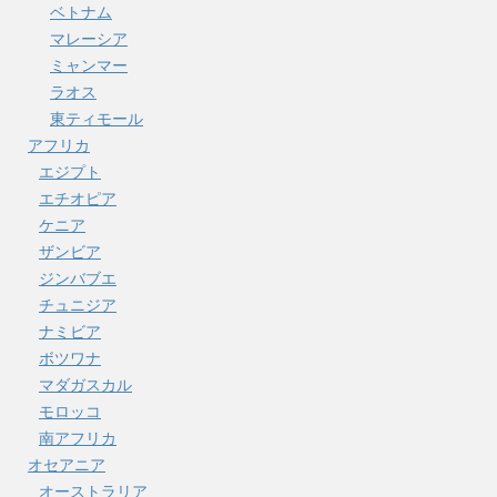
ベトナム
マレーシア
ミャンマー
ラオス
東ティモール
アフリカ
エジプト
エチオピア
ケニア
ザンビア
ジンバブエ
チュニジア
ナミビア
ボツワナ
マダガスカル
モロッコ
南アフリカ
オセアニア
オーストラリア