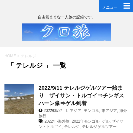
メニュー
自由気ままな一人旅の記録です。
HOME
>
テレルジ
「 テレルジ 」 一覧
2022/9/11 テレルジゲルツアー始ま
り ザイサン・トルゴイ⇒チンギス
ハーン像⇒ゲル到着
2022/09/24
-
アジア
,
モンゴル
,
東アジア
,
海外
旅行
2022年-海外旅
,
2022年モンゴル
,
ゲル
,
ザイサ
ン・トルゴイ
,
テレルジ
,
テレルジゲルツアー