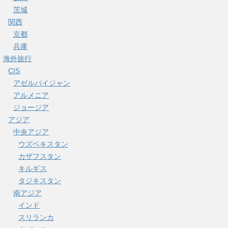
茨城
関西
京都
兵庫
海外旅行
CIS
アゼルバイジャン
アルメニア
ジョージア
アジア
中央アジア
ウズベキスタン
カザフスタン
キルギス
タジキスタン
南アジア
インド
スリランカ