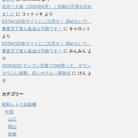
北京一人旅（2026年6月）｜念願の天壇を訪れ
ました
に
コットッキ
より
ESTAの詐欺サイトにご注意を！ 諦めないで、
審査完了後も返金は可能です！
に
キャロット
より
ESTAの詐欺サイトにご注意を！ 諦めないで、
審査完了後も返金は可能です！
に
みんみん
よ
り
2026/3/20 ヤンゴン空港でSIM買って、ダウン
タウンに移動、良いホテル→夜散歩
に
けん
よ
り
カテゴリー
昭和レトロ自販機
中国
山口
岡山
島根