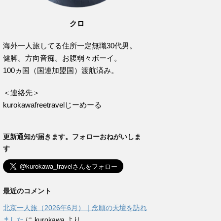
クロ
海外一人旅してる住所一定無職30代男。
健脚。方向音痴。お腹弱々ボーイ。
100ヵ国（国連加盟国）渡航済み。
＜連絡先＞
kurokawafreetravelじーめーる
更新通知が届きます。フォローおねがいしま
す
最近のコメント
北京一人旅（2026年6月）｜念願の天壇を訪れ
ました
に
kurokawa
より