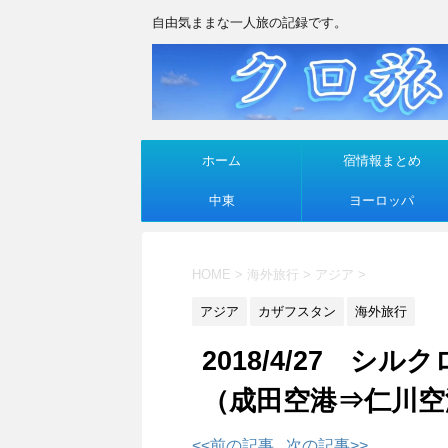
自由気ままな一人旅の記録です。
ホーム
宿情報まとめ
中東
ヨーロッパ
HOME
>
海外旅行
>
アジア
>
アジア
カザフスタン
海外旅行
2018/4/27 
（成田空港⇒仁川空
<<前の記事
次の記事>>