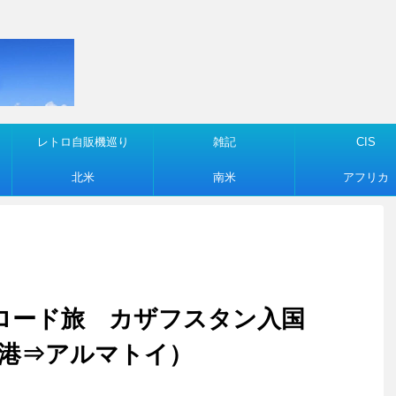
レトロ自販機巡り
雑記
CIS
北米
南米
アフリカ
シルクロード旅 カザフスタン入国
港⇒アルマトイ）