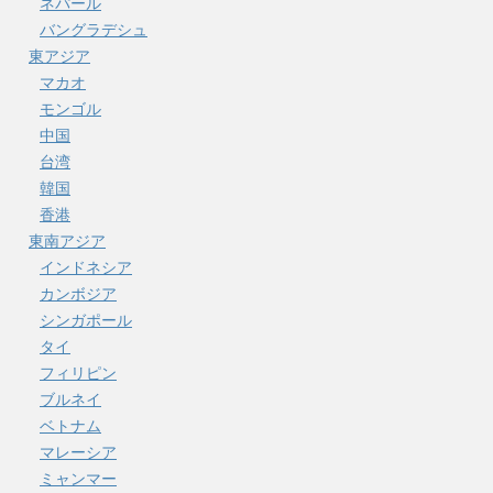
ネパール
バングラデシュ
東アジア
マカオ
モンゴル
中国
台湾
韓国
香港
東南アジア
インドネシア
カンボジア
シンガポール
タイ
フィリピン
ブルネイ
ベトナム
マレーシア
ミャンマー