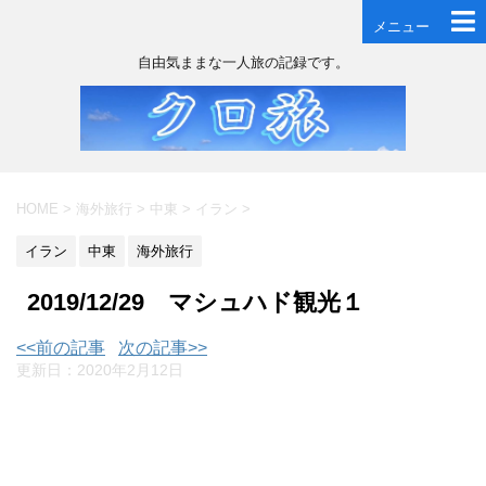
メニュー
自由気ままな一人旅の記録です。
HOME
>
海外旅行
>
中東
>
イラン
>
イラン
中東
海外旅行
2019/12/29 マシュハド観光１
<<前の記事
次の記事>>
更新日：
2020年2月12日