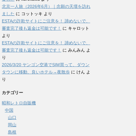
北京一人旅（2026年6月）｜念願の天壇を訪れ
ました
に
コットッキ
より
ESTAの詐欺サイトにご注意を！ 諦めないで、
審査完了後も返金は可能です！
に
キャロット
より
ESTAの詐欺サイトにご注意を！ 諦めないで、
審査完了後も返金は可能です！
に
みんみん
よ
り
2026/3/20 ヤンゴン空港でSIM買って、ダウン
タウンに移動、良いホテル→夜散歩
に
けん
よ
り
カテゴリー
昭和レトロ自販機
中国
山口
岡山
島根