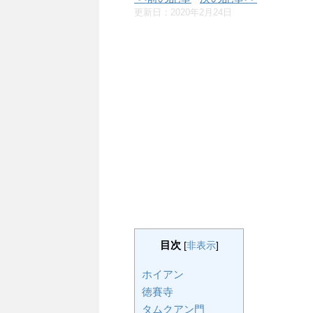
更新日：
2020年2月24日
目次
[
非表示
]
ホイアン
徳賽寺
タムクアン門