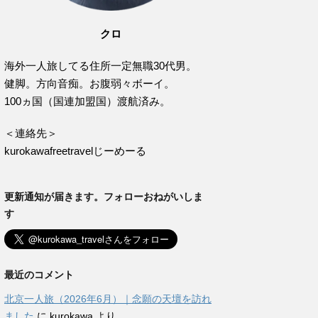
クロ
海外一人旅してる住所一定無職30代男。
健脚。方向音痴。お腹弱々ボーイ。
100ヵ国（国連加盟国）渡航済み。
＜連絡先＞
kurokawafreetravelじーめーる
更新通知が届きます。フォローおねがいしま
す
最近のコメント
北京一人旅（2026年6月）｜念願の天壇を訪れ
ました
に
kurokawa
より