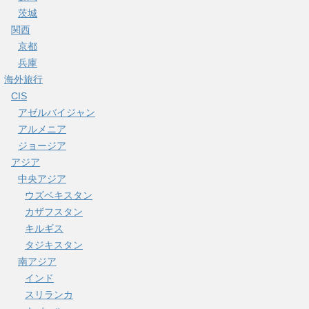
茨城
関西
京都
兵庫
海外旅行
CIS
アゼルバイジャン
アルメニア
ジョージア
アジア
中央アジア
ウズベキスタン
カザフスタン
キルギス
タジキスタン
南アジア
インド
スリランカ