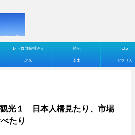
レトロ自販機巡り
雑記
CIS
北米
南米
アフリカ
イアン観光１ 日本人橋見たり、市場
食べたり