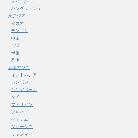
ネパール
バングラデシュ
東アジア
マカオ
モンゴル
中国
台湾
韓国
香港
東南アジア
インドネシア
カンボジア
シンガポール
タイ
フィリピン
ブルネイ
ベトナム
マレーシア
ミャンマー