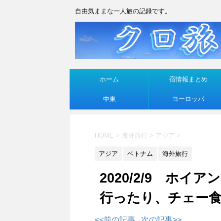
自由気ままな一人旅の記録です。
ホーム
宿情報まとめ
中東
ヨーロッパ
HOME
>
海外旅行
>
アジア
>
アジア
ベトナム
海外旅行
2020/2/9 ホ
行ったり、チェー
<<前の記事
次の記事>>