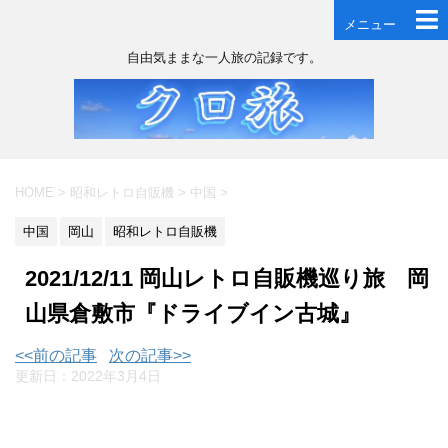
メニュー
自由気ままな一人旅の記録です。
HOME
>
昭和レトロ自販機
>
中国
>
中国
岡山
昭和レトロ自販機
2021/12/11 岡山レトロ自販機巡り旅 岡
山県倉敷市『ドライブイン古城』
<<前の記事
次の記事>>
更新日：
2022年3月4日