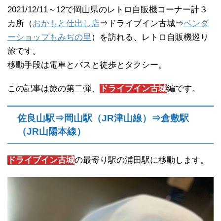
2021/12/11～12で岡山県のレトロ自販機コーナー計３
カ所（
おかもと仕出し店
⇒ドライブイン古城⇒
ベンダ
ーショップもみぢの里
）を訪れる、レトロ自販機巡り
旅です。
移動手段は電車とバスと徒歩とタクシー。
この記事は旅の第二弾、
ドライブイン古城
編です。
佐良山駅⇒岡山駅（JR津山線）⇒倉敷駅
（JR山陽本線）
ドライブイン古城
の最寄り駅の浦田駅に移動します。