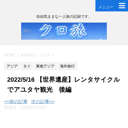
メニュー
自由気ままな一人旅の記録です。
HOME
>
海外旅行
>
アジア
>
アジア
タイ
東南アジア
海外旅行
2022/5/16 【世界遺産】レンタサイクル
でアユタヤ観光 後編
<<前の記事
次の記事>>
更新日：
2022年6月8日