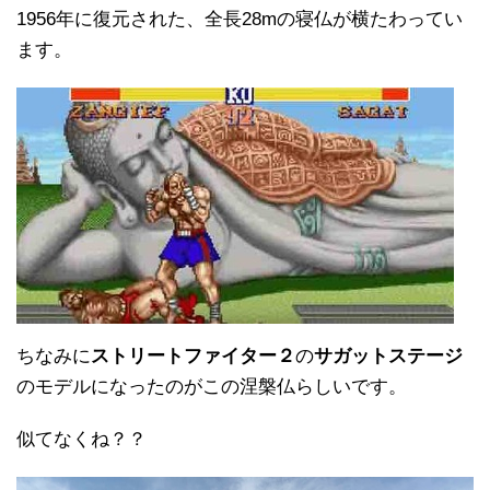
1956年に復元された、全長28mの寝仏が横たわってい
ます。
ちなみに
ストリートファイター２
の
サガットステージ
のモデルになったのがこの涅槃仏らしいです。
似てなくね？？