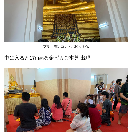
プラ・モンコン・ボピット仏
中に入ると17mある金ピカご本尊 出現。