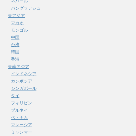
ネパール
バングラデシュ
東アジア
マカオ
モンゴル
中国
台湾
韓国
香港
東南アジア
インドネシア
カンボジア
シンガポール
タイ
フィリピン
ブルネイ
ベトナム
マレーシア
ミャンマー