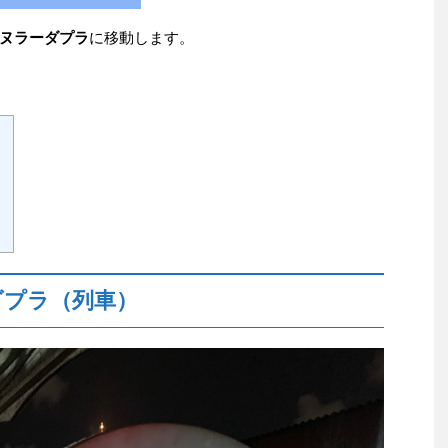
ヌラーダプラ
に移動します。
）
ダプラ（列車）