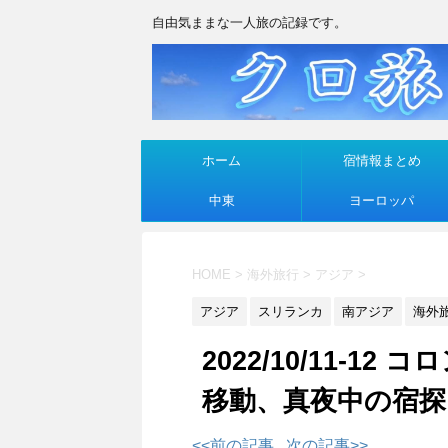
自由気ままな一人旅の記録です。
ホーム
宿情報まとめ
中東
ヨーロッパ
HOME
>
海外旅行
>
アジア
>
アジア
スリランカ
南アジア
海外
2022/10/11-
移動、真夜中の宿探
<<前の記事
次の記事>>