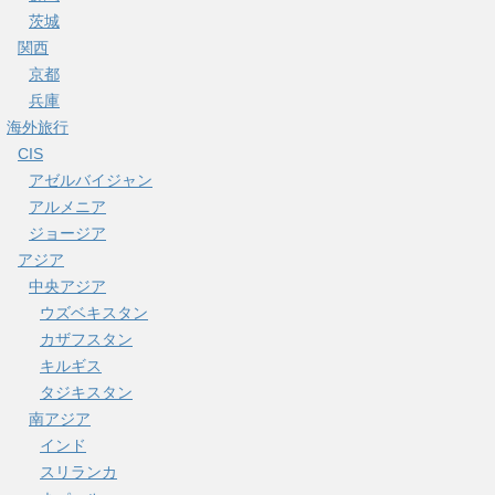
茨城
関西
京都
兵庫
海外旅行
CIS
アゼルバイジャン
アルメニア
ジョージア
アジア
中央アジア
ウズベキスタン
カザフスタン
キルギス
タジキスタン
南アジア
インド
スリランカ