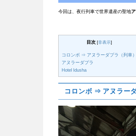
今回は、夜行列車で世界遺産の聖地
ア
目次
[
非表示
]
コロンボ ⇒ アヌラーダプラ（列車
アヌラーダプラ
Hotel Idusha
コロンボ ⇒ アヌラー