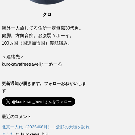
クロ
海外一人旅してる住所一定無職30代男。
健脚。方向音痴。お腹弱々ボーイ。
100ヵ国（国連加盟国）渡航済み。
＜連絡先＞
kurokawafreetravelじーめーる
更新通知が届きます。フォローおねがいしま
す
最近のコメント
北京一人旅（2026年6月）｜念願の天壇を訪れ
ました
に
kurokawa
より