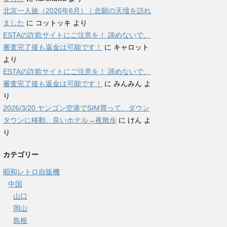
北京一人旅（2026年6月）｜念願の天壇を訪れ
ました
に
コットッキ
より
ESTAの詐欺サイトにご注意を！ 諦めないで、
審査完了後も返金は可能です！
に
キャロット
より
ESTAの詐欺サイトにご注意を！ 諦めないで、
審査完了後も返金は可能です！
に
みんみん
よ
り
2026/3/20 ヤンゴン空港でSIM買って、ダウン
タウンに移動、良いホテル→夜散歩
に
けん
よ
り
カテゴリー
昭和レトロ自販機
中国
山口
岡山
島根