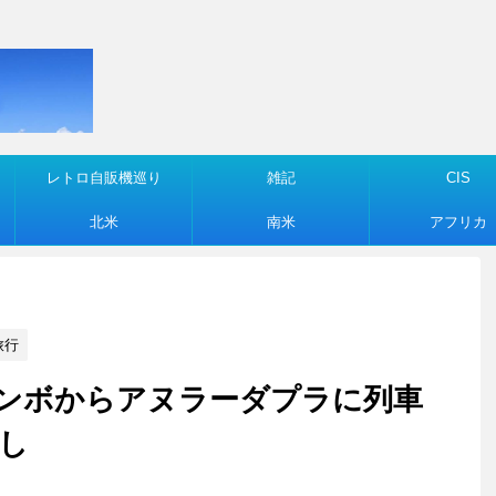
レトロ自販機巡り
雑記
CIS
北米
南米
アフリカ
旅行
12 コロンボからアヌラーダプラに列車
し