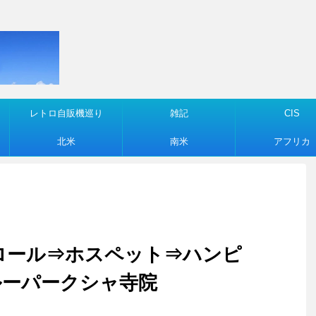
レトロ自販機巡り
雑記
CIS
北米
南米
アフリカ
バンガロール⇒ホスペット⇒ハンピ
ルーパークシャ寺院