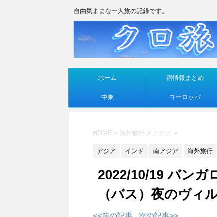
自由気ままな一人旅の記録です。
ホーム
宿情報まとめ
中東
ヨーロッパ
HOME
>
海外旅行
>
アジア
>
アジア
インド
南アジア
海外旅行
2022/10/19 
（バス）夜のヴィ
<<前の記事
次の記事>>