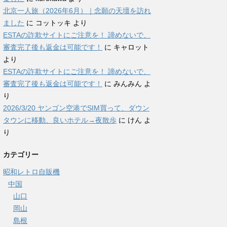
北京一人旅（2026年6月）｜念願の天壇を訪れ
ました
に
コットッキ
より
ESTAの詐欺サイトにご注意を！ 諦めないで、
審査完了後も返金は可能です！
に
キャロット
より
ESTAの詐欺サイトにご注意を！ 諦めないで、
審査完了後も返金は可能です！
に
みんみん
よ
り
2026/3/20 ヤンゴン空港でSIM買って、ダウン
タウンに移動、良いホテル→夜散歩
に
けん
よ
り
カテゴリー
昭和レトロ自販機
中国
山口
岡山
島根