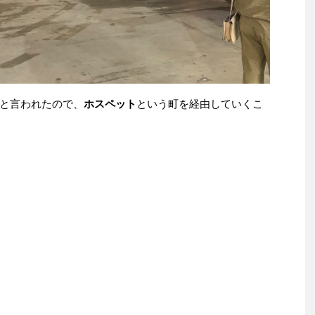
と言われたので、
ホスペット
という町を経由していくこ