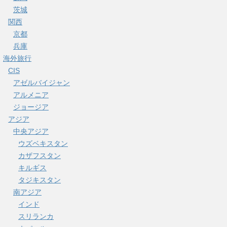
茨城
関西
京都
兵庫
海外旅行
CIS
アゼルバイジャン
アルメニア
ジョージア
アジア
中央アジア
ウズベキスタン
カザフスタン
キルギス
タジキスタン
南アジア
インド
スリランカ