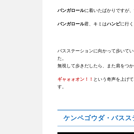
バンガロール
に着いたばかりですが、
バンガロール
君、キミは
ハンピ
に行く
バスステーションに向かって歩いてい
た。
無視して歩きだしたら、また肩をつか
ギャォォオン！！
という奇声を上げて
す。
ケンペゴウダ・バスス