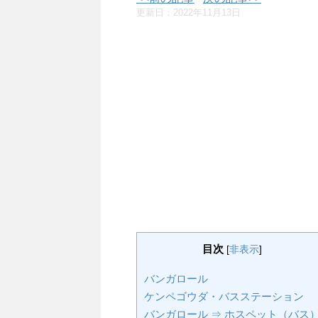
更新日：
2022年11月13日
目次
[
非表示
]
バンガロール
ケンペゴウダ・バスステーション
バンガロール ⇒ ホスペット（バス