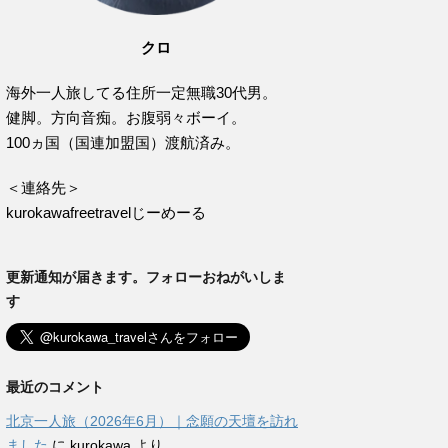
クロ
海外一人旅してる住所一定無職30代男。
健脚。方向音痴。お腹弱々ボーイ。
100ヵ国（国連加盟国）渡航済み。
＜連絡先＞
kurokawafreetravelじーめーる
更新通知が届きます。フォローおねがいしま
す
最近のコメント
北京一人旅（2026年6月）｜念願の天壇を訪れ
ました
に
kurokawa
より