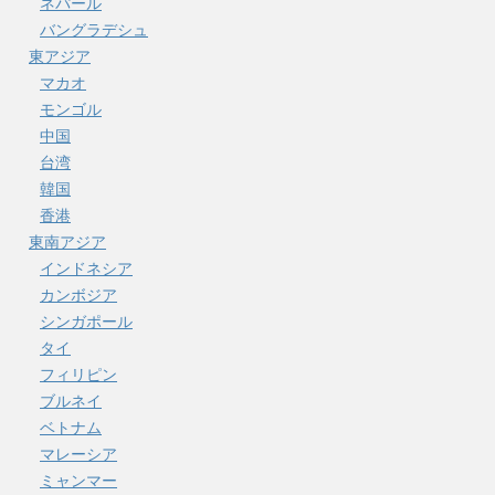
ネパール
バングラデシュ
東アジア
マカオ
モンゴル
中国
台湾
韓国
香港
東南アジア
インドネシア
カンボジア
シンガポール
タイ
フィリピン
ブルネイ
ベトナム
マレーシア
ミャンマー