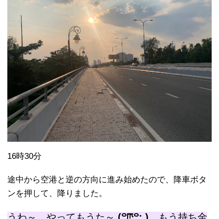
16時30分
途中から空港と逆の方向に進み始めたので、降車ボタ
ンを押して、降りました。
うわ～ やってもうた～
(꒪ཫ꒪; )
もう持ち金