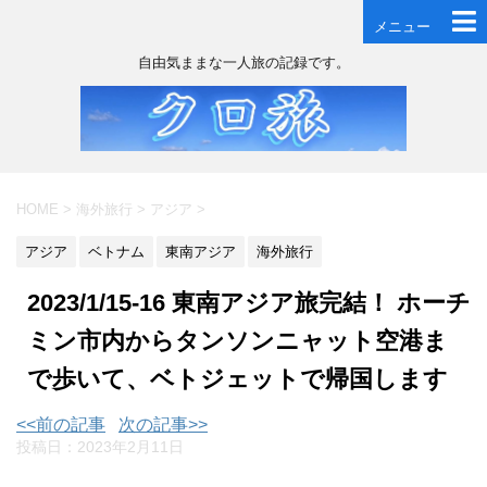
メニュー
自由気ままな一人旅の記録です。
HOME
>
海外旅行
>
アジア
>
アジア
ベトナム
東南アジア
海外旅行
2023/1/15-16 東南アジア旅完結！ ホーチ
ミン市内からタンソンニャット空港ま
で歩いて、ベトジェットで帰国します
<<前の記事
次の記事>>
投稿日：
2023年2月11日