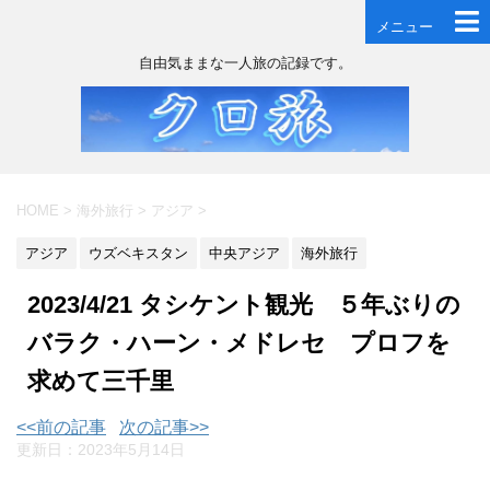
メニュー
自由気ままな一人旅の記録です。
HOME
>
海外旅行
>
アジア
>
アジア
ウズベキスタン
中央アジア
海外旅行
2023/4/21 タシケント観光 ５年ぶりの
バラク・ハーン・メドレセ プロフを
求めて三千里
<<前の記事
次の記事>>
更新日：
2023年5月14日