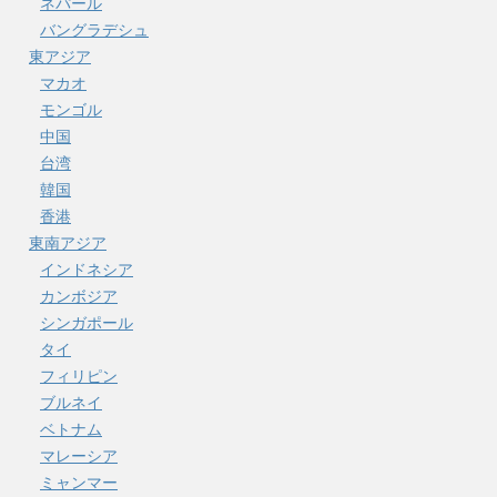
ネパール
バングラデシュ
東アジア
マカオ
モンゴル
中国
台湾
韓国
香港
東南アジア
インドネシア
カンボジア
シンガポール
タイ
フィリピン
ブルネイ
ベトナム
マレーシア
ミャンマー