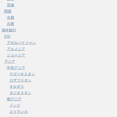
茨城
関西
京都
兵庫
海外旅行
CIS
アゼルバイジャン
アルメニア
ジョージア
アジア
中央アジア
ウズベキスタン
カザフスタン
キルギス
タジキスタン
南アジア
インド
スリランカ