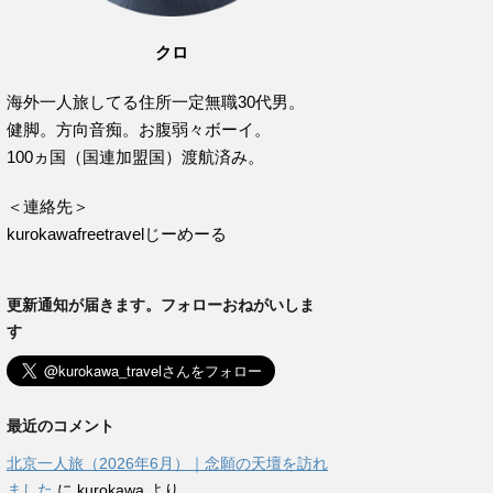
クロ
海外一人旅してる住所一定無職30代男。
健脚。方向音痴。お腹弱々ボーイ。
100ヵ国（国連加盟国）渡航済み。
＜連絡先＞
kurokawafreetravelじーめーる
更新通知が届きます。フォローおねがいしま
す
最近のコメント
北京一人旅（2026年6月）｜念願の天壇を訪れ
ました
に
kurokawa
より