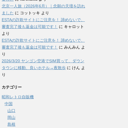
北京一人旅（2026年6月）｜念願の天壇を訪れ
ました
に
コットッキ
より
ESTAの詐欺サイトにご注意を！ 諦めないで、
審査完了後も返金は可能です！
に
キャロット
より
ESTAの詐欺サイトにご注意を！ 諦めないで、
審査完了後も返金は可能です！
に
みんみん
よ
り
2026/3/20 ヤンゴン空港でSIM買って、ダウン
タウンに移動、良いホテル→夜散歩
に
けん
よ
り
カテゴリー
昭和レトロ自販機
中国
山口
岡山
島根