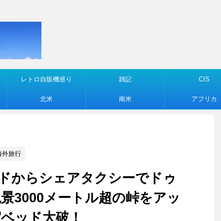
レトロ自販機巡り
雑記
CIS
北米
南米
アフリカ
海外旅行
ホジェンドからシェアタクシーでドゥ
景3000メートル超の峠をアッ
宿ベッド大破！