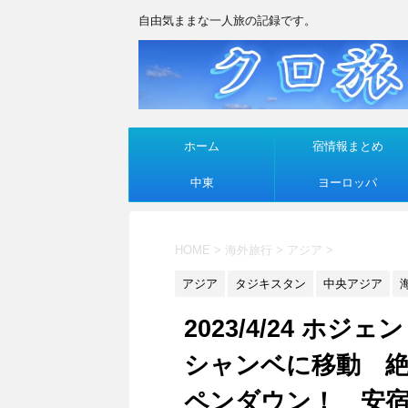
自由気ままな一人旅の記録です。
ホーム
宿情報まとめ
中東
ヨーロッパ
HOME
>
海外旅行
>
アジア
>
アジア
タジキスタン
中央アジア
2023/4/24 
シャンベに移動 絶
ペンダウン！ 安