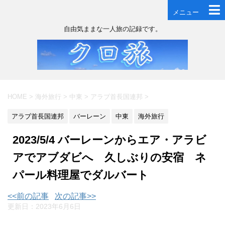
メニュー
自由気ままな一人旅の記録です。
HOME
>
海外旅行
>
中東
>
アラブ首長国連邦
>
アラブ首長国連邦
バーレーン
中東
海外旅行
2023/5/4 バーレーンからエア・アラビ
アでアブダビへ 久しぶりの安宿 ネ
パール料理屋でダルバート
<<前の記事
次の記事>>
更新日：
2023年6月6日