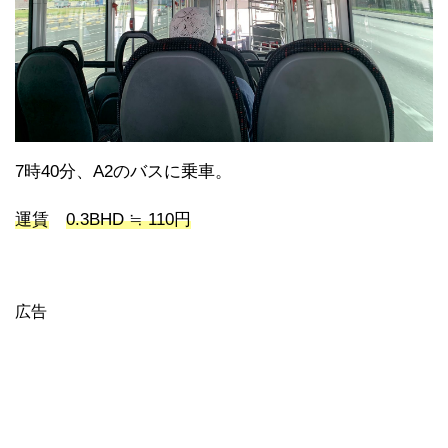
7時40分、A2のバスに乗車。
運賃
0.3BHD ≒ 110円
広告