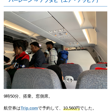
バーレーン ⇒ アブダビ（エア・アラビア）
9時50分、搭乗。窓側席。
航空券は
Trip.com
で予約して、
10,560円
でした。