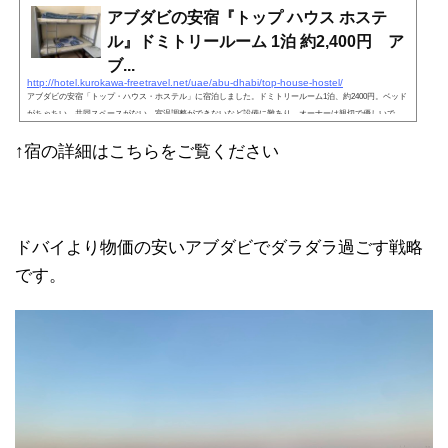
アブダビの安宿『トップ ハウス ホステ
ル』ドミトリールーム 1泊 約2,400円 ア
ブ...
http://hotel.kurokawa-freetravel.net/uae/abu-dhabi/top-house-hostel/
アブダビの安宿「トップ・ハウス・ホステル」に宿泊しました。ドミトリールーム1泊、約2400円。ベッド
がちゃちい。共同スペースがない。室温調整ができないなど設備に難あり。オーナーは親切で優しいで
す。アブダビ市から遠いので、観光目的の滞在には適していません。安さだけを求めるならあり。
↑宿の詳細はこちらをご覧ください
ドバイより物価の安いアブダビでダラダラ過ごす戦略
です。