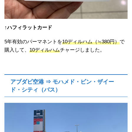
↑
ハフィラットカード
5年有効のパーマネントを
10ディルハム（≒380円）
で
購入して、
10ディルハム
チャージしました。
アブダビ空港 ⇒ モハメド・ビン・ザイー
ド・シティ（バス）