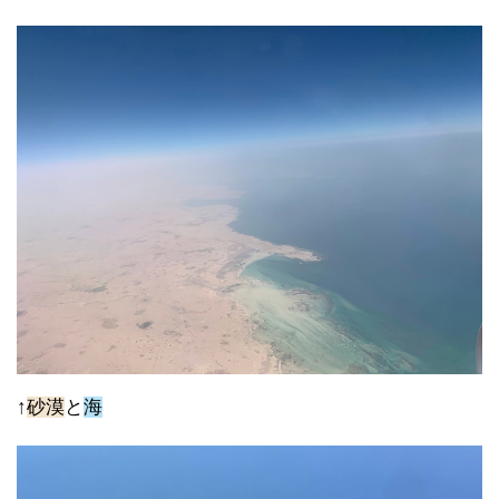
↑
砂漠
と
海