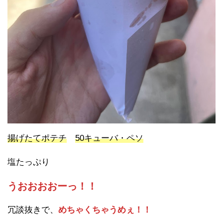
揚げたてポテチ
50キューバ・ペソ
塩たっぷり
うおおおおーっ！！
冗談抜きで、
めちゃくちゃうめぇ！！