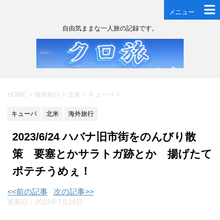
メニュー
自由気ままな一人旅の記録です。
HOME
>
海外旅行
>
北米
>
キューバ
>
キューバ
北米
海外旅行
2023/6/24 ハバナ旧市街をのんびり散
策 要塞とかサラトガ跡とか 揚げたて
ポテチうめぇ！
<<前の記事
次の記事>>
更新日：
2023年7月29日