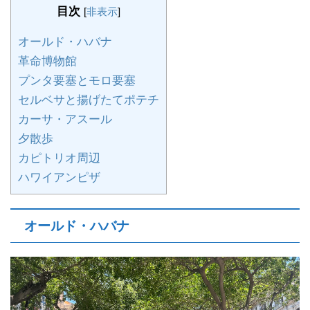
目次
[
非表示
]
オールド・ハバナ
革命博物館
プンタ要塞とモロ要塞
セルベサと揚げたてポテチ
カーサ・アスール
夕散歩
カピトリオ周辺
ハワイアンピザ
オールド・ハバナ