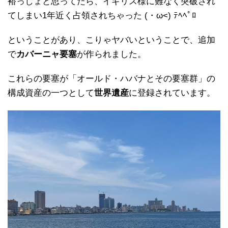
裕っしょと思ってたら、イギリス様に難なく突破され
てしまい1年近く占領されちゃった (・ω<) ﾃﾍﾍﾟﾛ
ということがあり、こりゃヤバいということで、追加
で
カバーニャ要塞
が作られました。
これらの要塞が「オールド・ハバナとその要塞群」の
構成資産の一つとして
世界遺産
に登録されています。