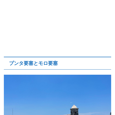
プンタ要塞とモロ要塞