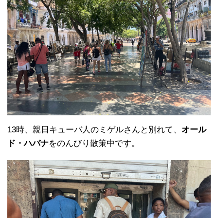
13時、親日キューバ人のミゲルさんと別れて、
オール
ド・ハバナ
をのんびり散策中です。