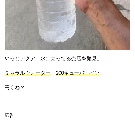
やっとアグア（水）売ってる売店を発見。
ミネラルウォーター
200キューバ・ペソ
高くね？
広告