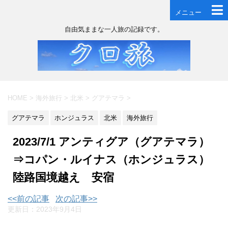
メニュー
自由気ままな一人旅の記録です。
HOME
>
海外旅行
>
北米
>
グアテマラ
>
グアテマラ
ホンジュラス
北米
海外旅行
2023/7/1 アンティグア（グアテマラ）
⇒コパン・ルイナス（ホンジュラス）
陸路国境越え 安宿
<<前の記事
次の記事>>
更新日：
2023年9月4日