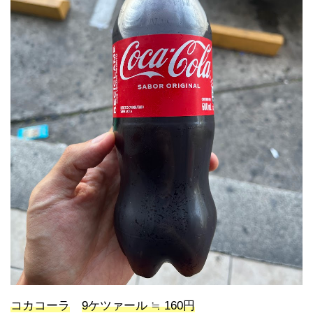
コカコーラ
9ケツァール ≒ 160円