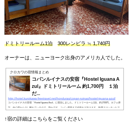
ドミトリールーム1泊
300レンピラ ≒ 1,740円
オーナーは、ニューヨーク出身のアメリカ人でした。
クロカワの宿情報まとめ
コパンルイナスの安宿『Hostel Iguana A
zul』ドミトリールーム 約1,700円 １泊
だ...
http://hotel.kurokawa-freetravel.net/honduras/copan-ruinas/hostel-iguana-azul/
コパンルイナスの安宿「Hostel Iguana Azul」に宿泊しました。ドミトリールーム1泊、約1700円。カフェ併
設。中心部から少し離れているので、静かです。コパン遺跡まで頑張れば歩けます。快適さはいまいちで
すが、1日だけの滞在なら問題ないかと。安さを重視する人におすすめです。
↑宿の詳細はこちらをご覧ください