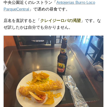
中央公園近くのレストラン「
Antojerias Burro Loco
ParqueCentral
」で遅めの昼食です。
店名を直訳すると「
クレイジーロバの渇望
」です。な
ぜ訳したかは自分でも分かりません。