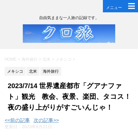
メニュー
自由気ままな一人旅の記録です。
HOME
>
海外旅行
>
北米
>
メキシコ
>
メキシコ
北米
海外旅行
2023/7/14 世界遺産都市「グアナファ
ト」観光 教会、夜景、楽団、タコス！
夜の盛り上がりがすごいんじゃ！
<<前の記事
次の記事>>
更新日：
2023年8月21日