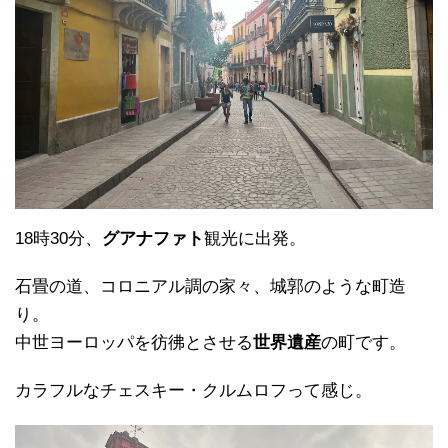
18時30分、
グアナファト
観光に出発。
石畳の道、コロニアル調の家々、城郭のような町造
り。
中世ヨーロッパを彷彿とさせる
世界遺産
の町です。
カラフルなチェスキー・クルムロフって感じ。