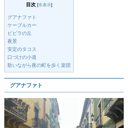
目次
[
非表示
]
グアナファト
ケーブルカー
ピピラの丘
夜景
安定のタコス
口づけの小道
歌いながら夜の町を歩く楽団
グアナファト