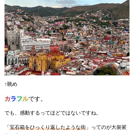
↑眺め
カ
ラ
フ
ル
です。
でも、感動するってほどではないですね。
「
宝石箱をひっくり返したような街
」ってのが大袈裟