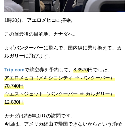
1時20分、
アエロメヒコ
に搭乗。
この旅最後の目的地、カナダへ。
まず
バンクーバー
に飛んで、国内線に乗り換えて、
カ
ルガリー
に飛びます。
Trip.com
で航空券を予約して、
8,3570
円でした。
アエロメヒコ（メキシコシティ ⇒ バンクーバー）
70,740円
ウエストジェット（バンクーバー ⇒ カルガリー）
12,830円
カナダは約5年ぶりの訪問です。
今回は、アメリカ経由で帰国できないからという消極