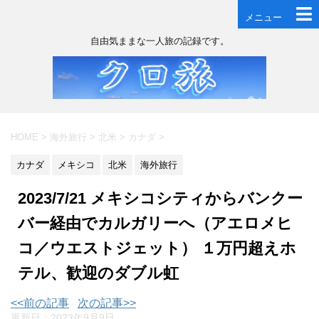
メニュー
自由気ままな一人旅の記録です。
HOME
>
海外旅行
>
北米
>
カナダ
>
カナダ
メキシコ
北米
海外旅行
2023/7/21 メキシコシティからバンクー
バー経由でカルガリーへ（アエロメヒ
コ／ウエストジェット） １万円超えホ
テル、歓迎のダブル虹
<<前の記事
次の記事>>
更新日：
2023年9月9日