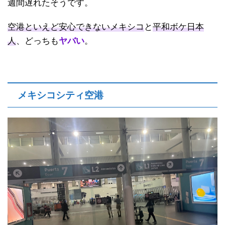
週間遅れたそうです。
空港といえど安心できないメキシコ
と
平和ボケ日本
人
、どっちも
ヤバい
。
メキシコシティ空港