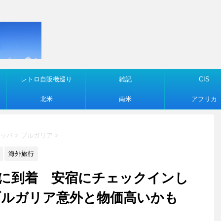
レトロ自販機巡り
雑記
CIS
北米
南米
アフリカ
ッパ
>
ブルガリア
>
海外旅行
ソフィアに到着 安宿にチェックインし
ブルガリア意外と物価高いかも