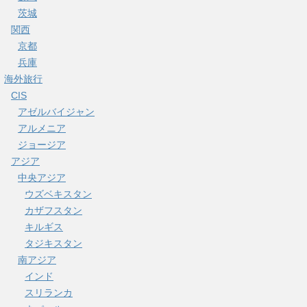
茨城
関西
京都
兵庫
海外旅行
CIS
アゼルバイジャン
アルメニア
ジョージア
アジア
中央アジア
ウズベキスタン
カザフスタン
キルギス
タジキスタン
南アジア
インド
スリランカ