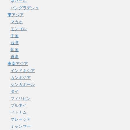
ネパール
バングラデシュ
東アジア
マカオ
モンゴル
中国
台湾
韓国
香港
東南アジア
インドネシア
カンボジア
シンガポール
タイ
フィリピン
ブルネイ
ベトナム
マレーシア
ミャンマー