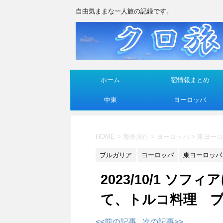
自由気ままな一人旅の記録です。
ホーム
宿情報まとめ
中東
ヨーロッパ
HOME
>
海外旅行
>
ヨーロッパ
>
東ヨーロ
ブルガリア
ヨーロッパ
東ヨーロッパ
2023/10/1 
て、トルコ料理 
<<前の記事
次の記事>>