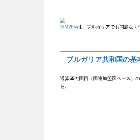
SIM2Fly
は、ブルガリアでも問題なく
ブルガリア共和国の基
通算
55
カ国目（国連加盟国ベース）の
を。