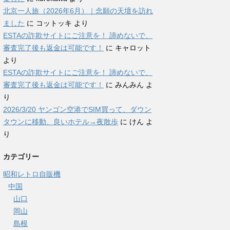
北京一人旅（2026年6月）｜念願の天壇を訪れ
ました
に
コットッキ
より
ESTAの詐欺サイトにご注意を！ 諦めないで、
審査完了後も返金は可能です！
に
キャロット
より
ESTAの詐欺サイトにご注意を！ 諦めないで、
審査完了後も返金は可能です！
に
みんみん
よ
り
2026/3/20 ヤンゴン空港でSIM買って、ダウン
タウンに移動、良いホテル→夜散歩
に
けん
よ
り
カテゴリー
昭和レトロ自販機
中国
山口
岡山
島根