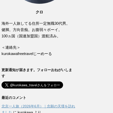
クロ
海外一人旅してる住所一定無職30代男。
健脚。方向音痴。お腹弱々ボーイ。
100ヵ国（国連加盟国）渡航済み。
＜連絡先＞
kurokawafreetravelじーめーる
更新通知が届きます。フォローおねがいしま
す
最近のコメント
北京一人旅（2026年6月）｜念願の天壇を訪れ
ました
に
kurokawa
より