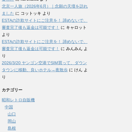
北京一人旅（2026年6月）｜念願の天壇を訪れ
ました
に
コットッキ
より
ESTAの詐欺サイトにご注意を！ 諦めないで、
審査完了後も返金は可能です！
に
キャロット
より
ESTAの詐欺サイトにご注意を！ 諦めないで、
審査完了後も返金は可能です！
に
みんみん
よ
り
2026/3/20 ヤンゴン空港でSIM買って、ダウン
タウンに移動、良いホテル→夜散歩
に
けん
よ
り
カテゴリー
昭和レトロ自販機
中国
山口
岡山
島根