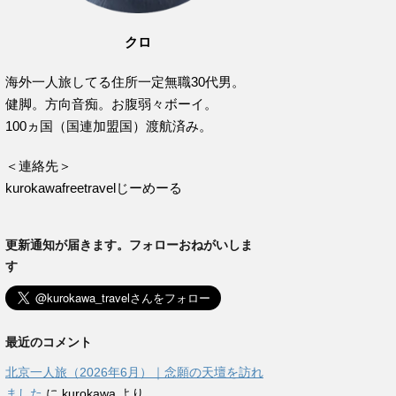
クロ
海外一人旅してる住所一定無職30代男。
健脚。方向音痴。お腹弱々ボーイ。
100ヵ国（国連加盟国）渡航済み。
＜連絡先＞
kurokawafreetravelじーめーる
更新通知が届きます。フォローおねがいしま
す
最近のコメント
北京一人旅（2026年6月）｜念願の天壇を訪れ
ました
に
kurokawa
より