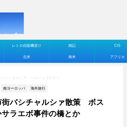
レトロ自販機巡り
雑記
CIS
北米
南米
アフリカ
ッパ
>
ボスニア・ヘルツェゴビナ
>
南ヨーロッパ
海外旅行
夜の旧市街バシチャルシァ散策 ボス
かサラエボ事件の橋とか