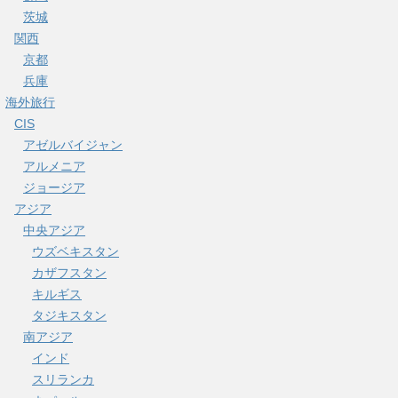
茨城
関西
京都
兵庫
海外旅行
CIS
アゼルバイジャン
アルメニア
ジョージア
アジア
中央アジア
ウズベキスタン
カザフスタン
キルギス
タジキスタン
南アジア
インド
スリランカ