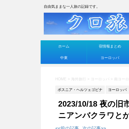
自由気ままな一人旅の記録です。
ホーム
宿情報まとめ
中東
ヨーロッパ
HOME
>
海外旅行
>
ヨーロッパ
>
南ヨーロ
ボスニア・ヘルツェゴビナ
ヨーロッパ
2023/10/18 
ニアンバクラワと
<<前の記事
次の記事>>