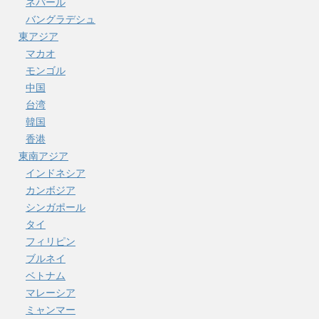
ネパール
バングラデシュ
東アジア
マカオ
モンゴル
中国
台湾
韓国
香港
東南アジア
インドネシア
カンボジア
シンガポール
タイ
フィリピン
ブルネイ
ベトナム
マレーシア
ミャンマー