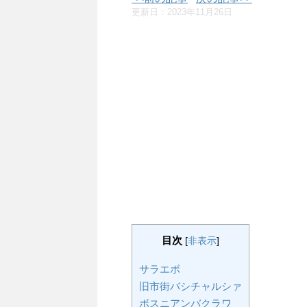
更新日：
2023年11月26日
目次
[
非表示
]
サラエボ
旧市街バシチャルシァ
ボスニアンバクラワ