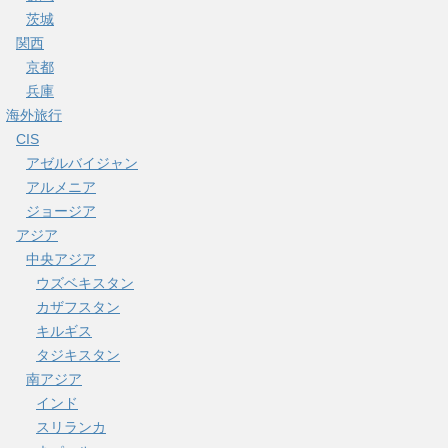
茨城
関西
京都
兵庫
海外旅行
CIS
アゼルバイジャン
アルメニア
ジョージア
アジア
中央アジア
ウズベキスタン
カザフスタン
キルギス
タジキスタン
南アジア
インド
スリランカ