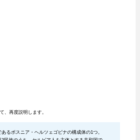
て、再度説明します。
であるボスニア・ヘルツェゴビナの構成体の1つ。
要3民族のうち、セルビア人を主体とする共和国で、