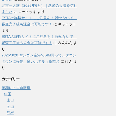
北京一人旅（2026年6月）｜念願の天壇を訪れ
ました
に
コットッキ
より
ESTAの詐欺サイトにご注意を！ 諦めないで、
審査完了後も返金は可能です！
に
キャロット
より
ESTAの詐欺サイトにご注意を！ 諦めないで、
審査完了後も返金は可能です！
に
みんみん
よ
り
2026/3/20 ヤンゴン空港でSIM買って、ダウン
タウンに移動、良いホテル→夜散歩
に
けん
よ
り
カテゴリー
昭和レトロ自販機
中国
山口
岡山
島根