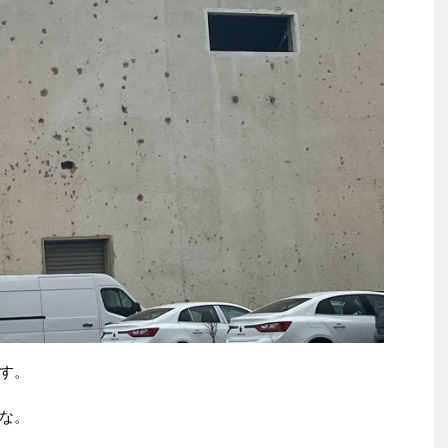
す。
な。