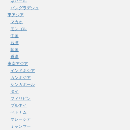
ネパール
バングラデシュ
東アジア
マカオ
モンゴル
中国
台湾
韓国
香港
東南アジア
インドネシア
カンボジア
シンガポール
タイ
フィリピン
ブルネイ
ベトナム
マレーシア
ミャンマー