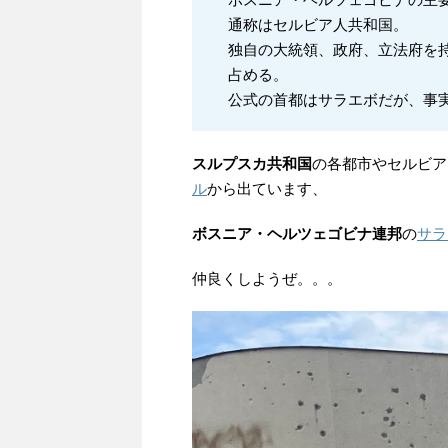
通称はセルビア人共和国。
独自の大統領、政府、立法府を持
占める。
公式の首都はサラエボだが、事
スルプスカ共和国
の各都市やセルビア
ル
から出ています、
ボスニア・ヘルツェゴビナ連邦
の
サラ
仲良くしようぜ。。。