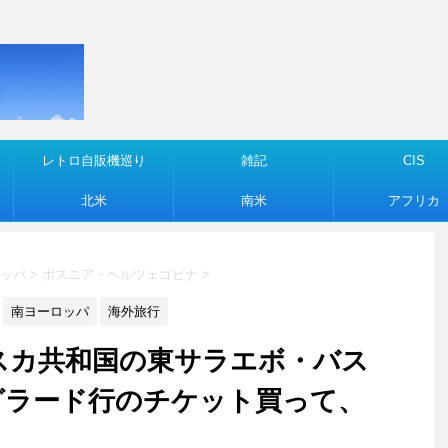
レトロ自販機巡り
雑記
CIS
北米
南米
アフリカ
ッパ
>
ボスニア・ヘルツェゴビナ
>
南ヨーロッパ
海外旅行
スルプスカ共和国の東サラエボ・バス
グラード行のチケット買って、