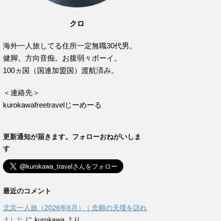
クロ
海外一人旅してる住所一定無職30代男。
健脚。方向音痴。お腹弱々ボーイ。
100ヵ国（国連加盟国）渡航済み。
＜連絡先＞
kurokawafreetravelじーめーる
更新通知が届きます。フォローおねがいしま
す
最近のコメント
北京一人旅（2026年6月）｜念願の天壇を訪れ
ました
に
kurokawa
より