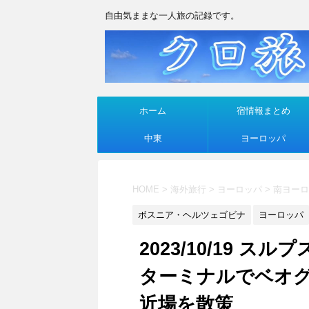
自由気ままな一人旅の記録です。
ホーム
宿情報まとめ
中東
ヨーロッパ
HOME
>
海外旅行
>
ヨーロッパ
>
南ヨーロ
ボスニア・ヘルツェゴビナ
ヨーロッパ
2023/10/19 
ターミナルでベオ
近場を散策