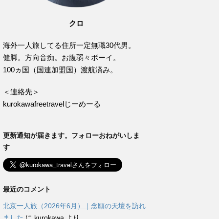
クロ
海外一人旅してる住所一定無職30代男。
健脚。方向音痴。お腹弱々ボーイ。
100ヵ国（国連加盟国）渡航済み。
＜連絡先＞
kurokawafreetravelじーめーる
更新通知が届きます。フォローおねがいしま
す
最近のコメント
北京一人旅（2026年6月）｜念願の天壇を訪れ
ました
に
kurokawa
より