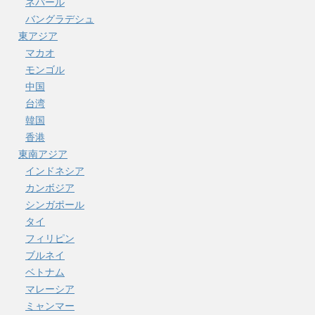
ネパール
バングラデシュ
東アジア
マカオ
モンゴル
中国
台湾
韓国
香港
東南アジア
インドネシア
カンボジア
シンガポール
タイ
フィリピン
ブルネイ
ベトナム
マレーシア
ミャンマー