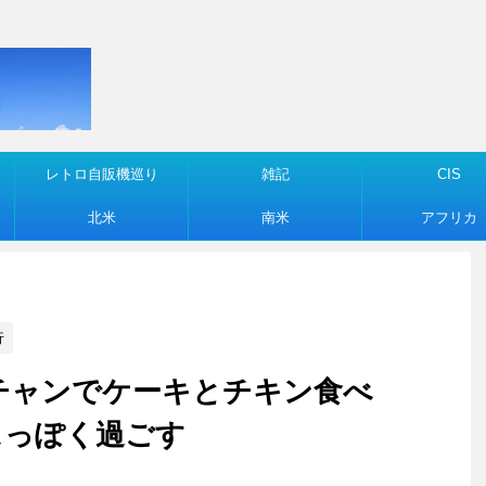
レトロ自販機巡り
雑記
CIS
北米
南米
アフリカ
行
ビエンチャンでケーキとチキン食べ
スっぽく過ごす