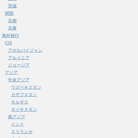
茨城
関西
京都
兵庫
海外旅行
CIS
アゼルバイジャン
アルメニア
ジョージア
アジア
中央アジア
ウズベキスタン
カザフスタン
キルギス
タジキスタン
南アジア
インド
スリランカ