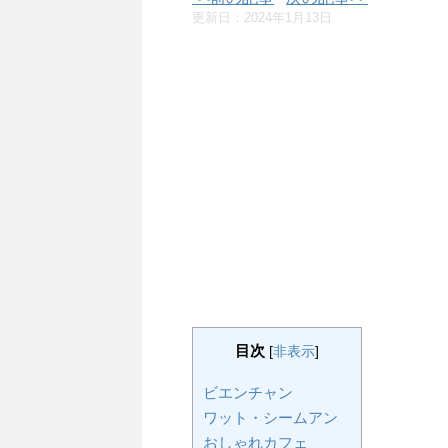
更新日：
2024年1月13日
目次
[
非表示
]
ビエンチャン
ワット・シームアン
おしゃれカフェ