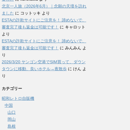
北京一人旅（2026年6月）｜念願の天壇を訪れ
ました
に
コットッキ
より
ESTAの詐欺サイトにご注意を！ 諦めないで、
審査完了後も返金は可能です！
に
キャロット
より
ESTAの詐欺サイトにご注意を！ 諦めないで、
審査完了後も返金は可能です！
に
みんみん
よ
り
2026/3/20 ヤンゴン空港でSIM買って、ダウン
タウンに移動、良いホテル→夜散歩
に
けん
よ
り
カテゴリー
昭和レトロ自販機
中国
山口
岡山
島根