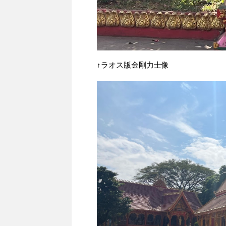
↑ラオス版金剛力士像