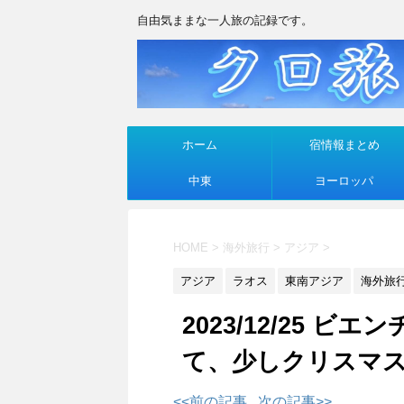
自由気ままな一人旅の記録です。
ホーム
宿情報まとめ
中東
ヨーロッパ
HOME
>
海外旅行
>
アジア
>
アジア
ラオス
東南アジア
海外旅
2023/12/25 
て、少しクリスマ
<<前の記事
次の記事>>