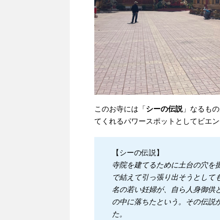
このお寺には「
シーの伝説
」なるもの
てくれるパワースポットとしてビエン
【シーの伝説】
寺院を建てるために土台の穴を
で結えて引っ張り出そうとして
名の若い妊婦が、自ら人身御供
の中に落ちたという。その伝説
た。