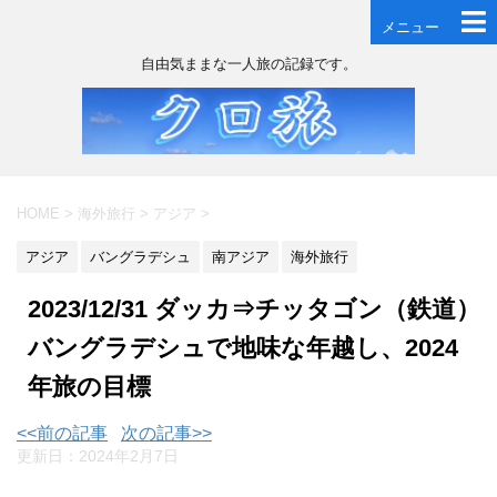
メニュー
自由気ままな一人旅の記録です。
HOME
>
海外旅行
>
アジア
>
アジア
バングラデシュ
南アジア
海外旅行
2023/12/31 ダッカ⇒チッタゴン（鉄道）
バングラデシュで地味な年越し、2024
年旅の目標
<<前の記事
次の記事>>
更新日：
2024年2月7日