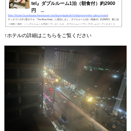
tel』ダブルルーム1泊（朝食付）約2900
円 ...
http://hotel.kurokawa-freetravel.net/bangladesh/chittagong/the-alina-hotel/
チッタゴンの3つ星ホテル「The Alina Hotel」に宿泊しまし。ダブルルーム1泊（朝食付）約2900円。駅に近
く移動に便利。シングルルームを予約していましたが、ダブルルームにアップグレードしてくれました。
働き者の若いスタッフがいます。設備は古いけど、安いからそこそこおすすめ。
↑ホテルの詳細はこちらをご覧ください