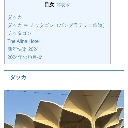
目次
[
非表示
]
ダッカ
ダッカ ⇒ チッタゴン（バングラデシュ鉄道）
チッタゴン
The Alina Hotel
新年快楽 2024！
2024年の旅目標
ダッカ