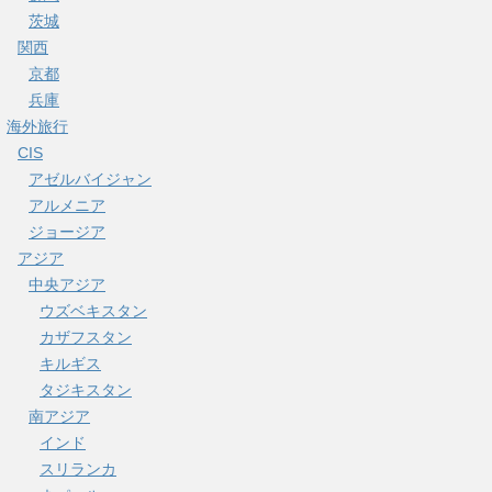
茨城
関西
京都
兵庫
海外旅行
CIS
アゼルバイジャン
アルメニア
ジョージア
アジア
中央アジア
ウズベキスタン
カザフスタン
キルギス
タジキスタン
南アジア
インド
スリランカ