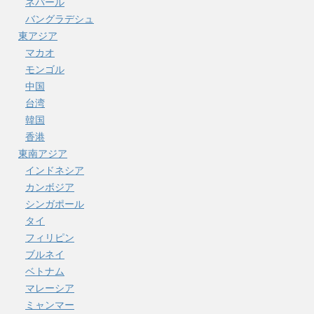
ネパール
バングラデシュ
東アジア
マカオ
モンゴル
中国
台湾
韓国
香港
東南アジア
インドネシア
カンボジア
シンガポール
タイ
フィリピン
ブルネイ
ベトナム
マレーシア
ミャンマー