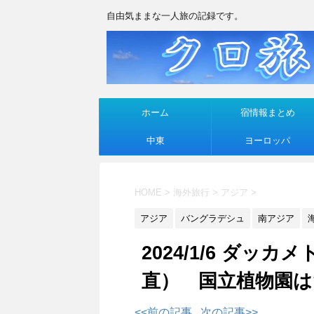
自由気ままな一人旅の記録です。
ホーム
宿情報まとめ
中東
ヨーロッパ
HOME
>
海外旅行
>
アジア
>
アジア
バングラデシュ
南アジア
2024/1/6 ダ
直） 国立植物園は
<<前の記事
次の記事>>