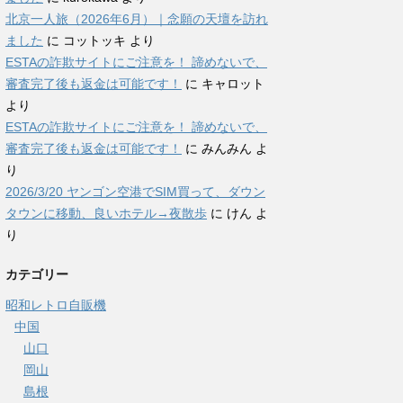
北京一人旅（2026年6月）｜念願の天壇を訪れ
ました
に
コットッキ
より
ESTAの詐欺サイトにご注意を！ 諦めないで、
審査完了後も返金は可能です！
に
キャロット
より
ESTAの詐欺サイトにご注意を！ 諦めないで、
審査完了後も返金は可能です！
に
みんみん
よ
り
2026/3/20 ヤンゴン空港でSIM買って、ダウン
タウンに移動、良いホテル→夜散歩
に
けん
よ
り
カテゴリー
昭和レトロ自販機
中国
山口
岡山
島根