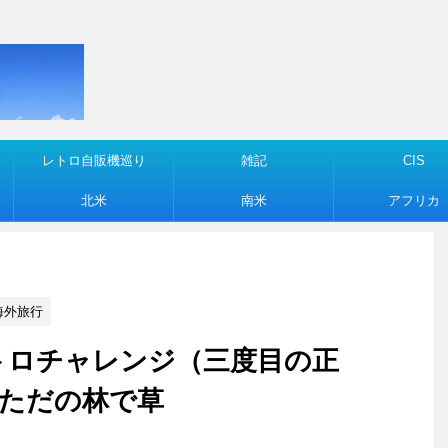
レトロ自販機巡り
雑記
CIS
北米
南米
アフリカ
海外旅行
ッカメトロチャレンジ（三度目の正
ただの林で草