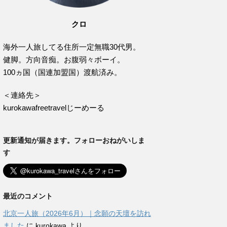
クロ
海外一人旅してる住所一定無職30代男。
健脚。方向音痴。お腹弱々ボーイ。
100ヵ国（国連加盟国）渡航済み。
＜連絡先＞
kurokawafreetravelじーめーる
更新通知が届きます。フォローおねがいしま
す
最近のコメント
北京一人旅（2026年6月）｜念願の天壇を訪れ
ました
に
kurokawa
より