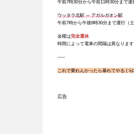
午前7時30分から午前11時30分まで運
ウッタラ北駅 ⇔ アガルガオン駅
午前7時から午後8時30分まで運行（
金曜は
完全運休
時間によって電車の間隔は異なります
-----
これで乗れんかったら暴れてやる ( ˃̶͈̀ロ˂̶͈́
広告