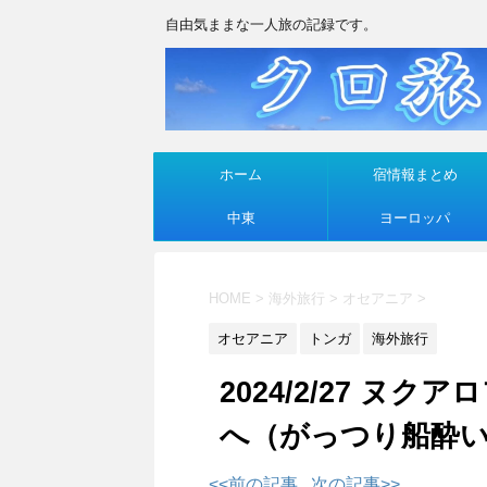
自由気ままな一人旅の記録です。
ホーム
宿情報まとめ
中東
ヨーロッパ
HOME
>
海外旅行
>
オセアニア
>
オセアニア
トンガ
海外旅行
2024/2/27 ヌ
へ（がっつり船酔
<<前の記事
次の記事>>