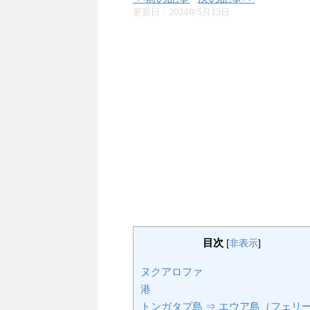
更新日：
2024年5月13日
目次
[
非表示
]
ヌクアロファ
港
トンガタプ島 ⇒ エウア島（フェリ