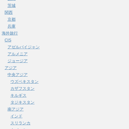
茨城
関西
京都
兵庫
海外旅行
CIS
アゼルバイジャン
アルメニア
ジョージア
アジア
中央アジア
ウズベキスタン
カザフスタン
キルギス
タジキスタン
南アジア
インド
スリランカ