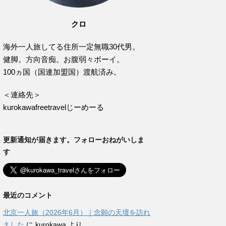
クロ
海外一人旅してる住所一定無職30代男。
健脚。方向音痴。お腹弱々ボーイ。
100ヵ国（国連加盟国）渡航済み。
＜連絡先＞
kurokawafreetravelじーめーる
更新通知が届きます。フォローおねがいしま
す
最近のコメント
北京一人旅（2026年6月）｜念願の天壇を訪れ
ました
に
kurokawa
より