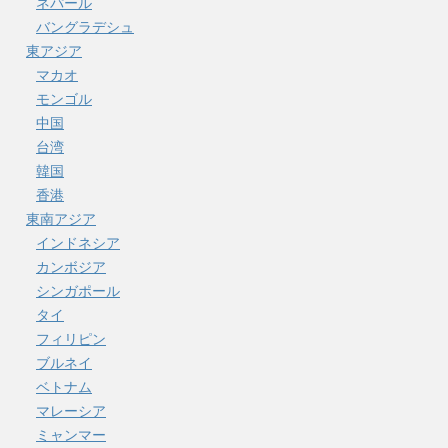
ネパール
バングラデシュ
東アジア
マカオ
モンゴル
中国
台湾
韓国
香港
東南アジア
インドネシア
カンボジア
シンガポール
タイ
フィリピン
ブルネイ
ベトナム
マレーシア
ミャンマー