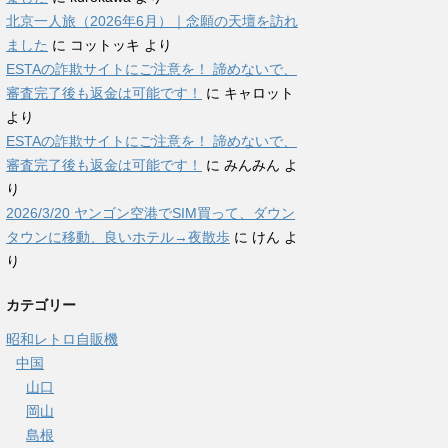
北京一人旅（2026年6月）｜念願の天壇を訪れ
ました
に
コットッキ
より
ESTAの詐欺サイトにご注意を！ 諦めないで、
審査完了後も返金は可能です！
に
キャロット
より
ESTAの詐欺サイトにご注意を！ 諦めないで、
審査完了後も返金は可能です！
に
みんみん
よ
り
2026/3/20 ヤンゴン空港でSIM買って、ダウン
タウンに移動、良いホテル→夜散歩
に
けん
よ
り
カテゴリー
昭和レトロ自販機
中国
山口
岡山
島根