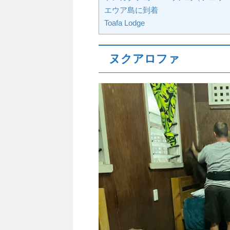
エウア島に到着
Toafa Lodge
ヌクアロファ