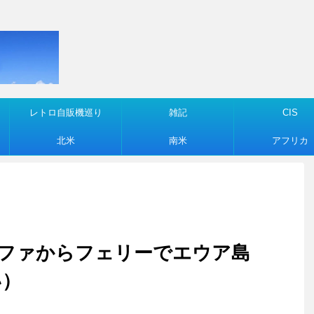
レトロ自販機巡り
雑記
CIS
北米
南米
アフリカ
クアロファからフェリーでエウア島
い）