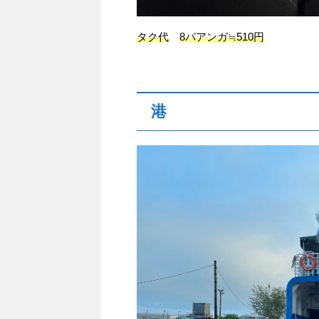
タク代
8パアンガ≒510円
港