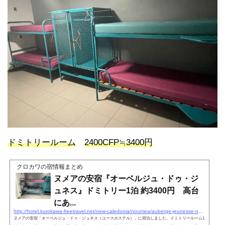
ドミトリールーム
2400CFP≒3400円
クロカワの宿情報まとめ
ヌメアの安宿『オーベルジュ・ドゥ・ジ
ュネス』ドミトリー1泊 約3400円 高台
にあ...
http://hotel.kurokawa-freetravel.net/new-caledonia/noumea/auberge-jeunesse-noumea/
ヌメアの安宿「オーベルジュ・ドゥ・ジュネス（ユースホステル）」に宿泊しました。ドミトリールーム1