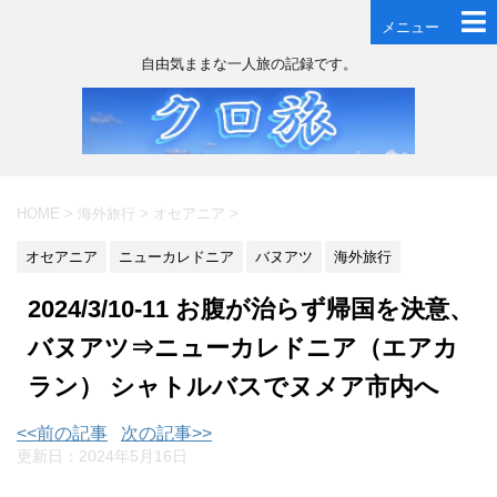
メニュー
自由気ままな一人旅の記録です。
HOME
>
海外旅行
>
オセアニア
>
オセアニア
ニューカレドニア
バヌアツ
海外旅行
2024/3/10-11 お腹が治らず帰国を決意、
バヌアツ⇒ニューカレドニア（エアカ
ラン） シャトルバスでヌメア市内へ
<<前の記事
次の記事>>
更新日：
2024年5月16日