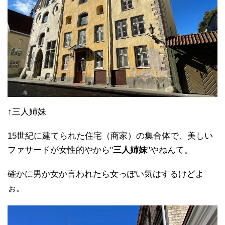
体が石になっちゃったんだって～（棒）
そんで、それを哀れんだ市民が彼の名前を教会に冠す
ることにしたんだって～（棒）
だいぶクオリティ低
い
創
り
話やな