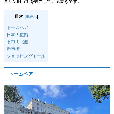
タリン旧市街を観光している続きです。
目次
[
非表示
]
トームペア
日本大使館
旧市街北側
新市街
ショッピングモール
トームペア