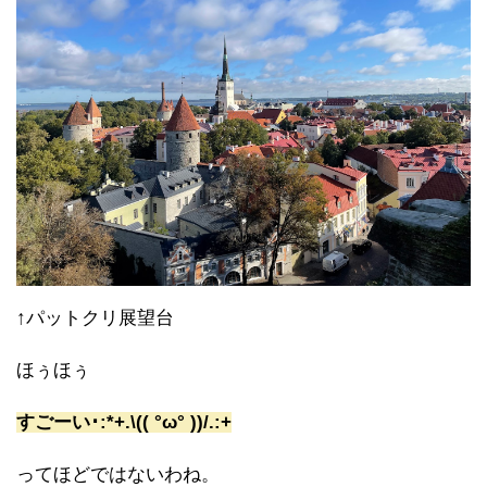
↑パットクリ展望台
ほぅほぅ
すごーい･:*+.\(( °ω° ))/.:+
ってほどではないわね。