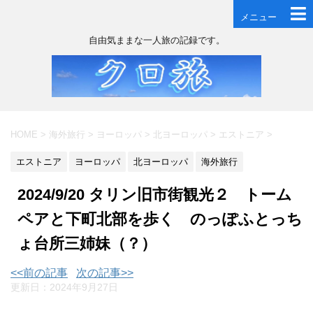
メニュー
自由気ままな一人旅の記録です。
HOME
>
海外旅行
>
ヨーロッパ
>
北ヨーロッパ
>
エストニア
>
エストニア
ヨーロッパ
北ヨーロッパ
海外旅行
2024/9/20 タリン旧市街観光２ トーム
ペアと下町北部を歩く のっぽふとっち
ょ台所三姉妹（？）
<<前の記事
次の記事>>
更新日：
2024年9月27日