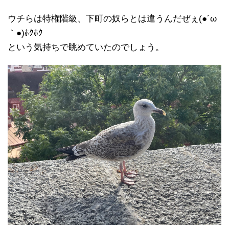
ウチらは特権階級、下町の奴らとは違うんだぜぇ(●´ω
｀●)ﾎｸﾎｸ
という気持ちで眺めていたのでしょう。