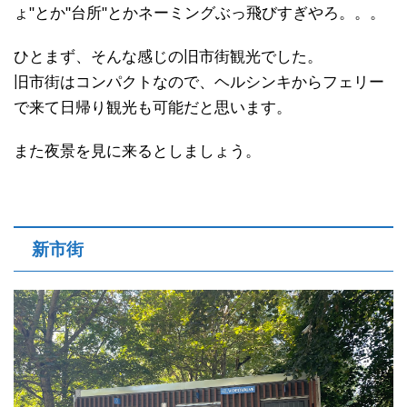
↑門を出たところにある「ふとっちょマルガレータ」さ
ん
出入り口を守るために1529年に建てられた砲塔で、現
在は海洋博物館になっています。
さっきから思っててんけど、"のっぽ"とか"ふっとっち
ょ"とか"台所"とかネーミングぶっ飛びすぎやろ。。。
ひとまず、そんな感じの旧市街観光でした。
旧市街はコンパクトなので、ヘルシンキからフェリー
で来て日帰り観光も可能だと思います。