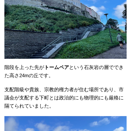
階段を上った先が
トームペア
という石灰岩の層ででき
た高さ24mの丘です。
支配階級や貴族、宗教的権力者が住む場所であり、市
議会が支配する下町とは政治的にも物理的にも厳格に
隔てられていました。