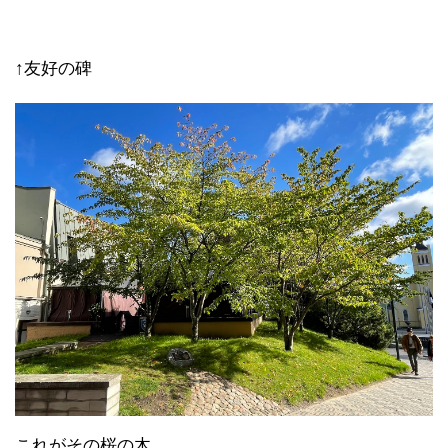
↑友好の碑