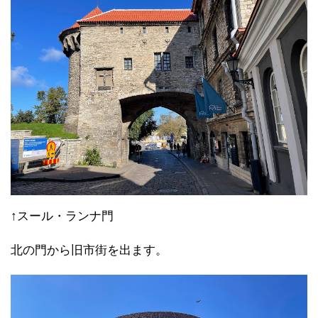
↑三人姉妹
15世紀に建てられた住宅（商家）の集合体で、美しい
ファサードが女性的やから"
三人姉妹
"やねんて。
確かに男か女か言われたら女っぽい気はするけどよ
ぉ。