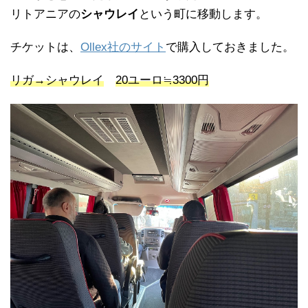
リトアニアの
シャウレイ
という町に移動します。
チケットは、
Ollex社のサイト
で購入しておきました。
リガ→シャウレイ
20ユーロ≒3300円