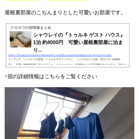
屋根裏部屋のこぢんまりとした可愛いお部屋です。
クロカワの宿情報まとめ
シャウレイの『トゥルネ ゲスト ハウス』
1泊 約4000円 可愛い屋根裏部屋に泊ま
り...
https://hotel.kurokawa-freetravel.net/lithuania/siauliai/turne-guest-house/
リトアニア、シャウレイの安宿『トゥルネ ゲスト ハウス』。シングルルーム1泊、25ユーロ（約4000
円）。可愛い屋根裏部屋に泊まりました。バスターミナル、鉄道駅からは若干距離がありますが、1泊だけ
なら問題ないかと。5000円以下で泊まりたい人にはおすすめです。
↑宿の詳細情報はこちらをご覧ください