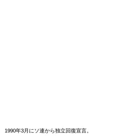
1990年3月にソ連から独立回復宣言。