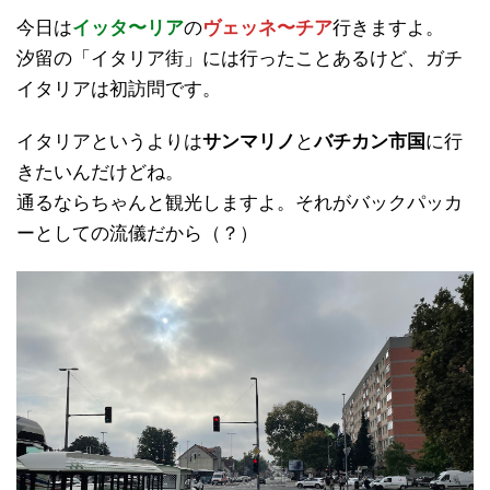
今日は
イッタ〜リア
の
ヴェッネ〜チア
行きますよ。
汐留の「イタリア街」には行ったことあるけど、ガチ
イタリアは初訪問です。
イタリアというよりは
サンマリノ
と
バチカン市国
に行
きたいんだけどね。
通るならちゃんと観光しますよ。それがバックパッカ
ーとしての流儀だから（？）