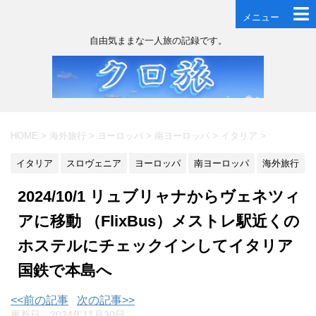
メニュー
自由気ままな一人旅の記録です。
HOME
>
海外旅行
>
ヨーロッパ
>
南ヨーロッパ
>
イタリア
>
イタリア
スロヴェニア
ヨーロッパ
南ヨーロッパ
海外旅行
2024/10/1 リュブリャナからヴェネツィ
アに移動 （FlixBus）メストレ駅近くの
ホステルにチェックインしてイタリア
国鉄で本島へ
<<前の記事
次の記事>>
更新日：
2024年11月30日