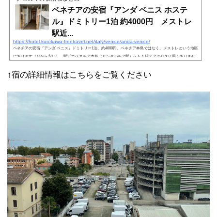
ベネチアの安宿『アンダ ベニス ホステ
ル』ドミトリー1泊 約4000円 メストレ
駅近...
https://hotel.kurokawa-freetravel.net/italy/venice/anda-venice/
ベネチアの安宿『アンダ ベニス』ドミトリー1泊、約4000円。ベネチア本島ではなく、メストレという地区
にあります（だから安い）。駅近でベネチア本島（サンタルチア駅）へも１駅とアクセスは悪くありませ
ん。ホステルとしてはほぼ完ぺきだと思います。立地より安さを重視する人におすすめです。
↑宿の詳細情報はこちらをご覧ください