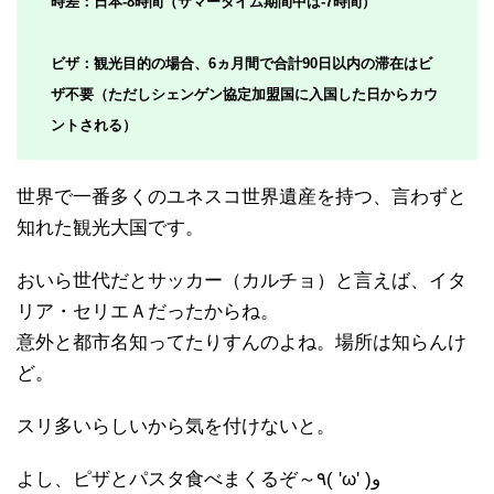
時差：日本-8時間（サマータイム期間中は-7時間）
ビザ：観光目的の場合、6ヵ月間で合計90日以内の滞在はビ
ザ不要（ただしシェンゲン協定加盟国に入国した日からカウ
ントされる）
世界で一番多くのユネスコ世界遺産を持つ、言わずと
知れた観光大国です。
おいら世代だとサッカー（カルチョ）と言えば、イタ
リア・セリエＡだったからね。
意外と都市名知ってたりすんのよね。場所は知らんけ
ど。
スリ多いらしいから気を付けないと。
よし、ピザとパスタ食べまくるぞ～٩( 'ω' )و