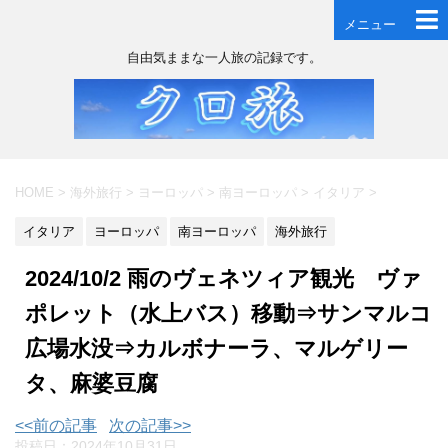
メニュー
自由気ままな一人旅の記録です。
HOME
>
海外旅行
>
ヨーロッパ
>
南ヨーロッパ
>
イタリア
>
イタリア
ヨーロッパ
南ヨーロッパ
海外旅行
2024/10/2 雨のヴェネツィア観光 ヴァ
ポレット（水上バス）移動⇒サンマルコ
広場水没⇒カルボナーラ、マルゲリー
タ、麻婆豆腐
<<前の記事
次の記事>>
投稿日：
2024年10月31日