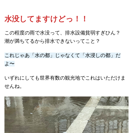
↑サンマルコ小広場
右の建物は
ドゥカーレ宮殿
。