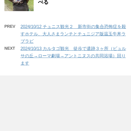
べる
PREV
2024/10/12 チュニス観光２ 新市街の集合恐怖症を殺
すホテル、大人さまランチとチュニジア版温玉牛丼ラ
ブラビ
NEXT
2024/10/13 カルタゴ観光 徒歩で遺跡３ヶ所（ビュル
サの丘→ローマ劇場→アントニヌスの共同浴場）回り
ます