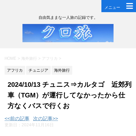
メニュー
自由気ままな一人旅の記録です。
HOME
>
海外旅行
>
アフリカ
>
アフリカ
チュニジア
海外旅行
2024/10/13 チュニス⇒カルタゴ 近郊列
車（TGM）が運行してなかったから仕
方なくバスで行くお
<<前の記事
次の記事>>
更新日：
2024年11月16日