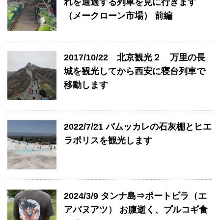
れを通過する列車を見に行きます
（メークローン市場） 前編
2017/10/22 北京観光２ 万里の長
城を観光してから西安に寝台列車で
移動します
2022/7/21 パムッカレの石灰棚とヒエ
ラポリスを観光します
2024/3/9 タンナ島⇒ポートビラ（エ
アバヌアツ） お腹逝く、プルコギ食