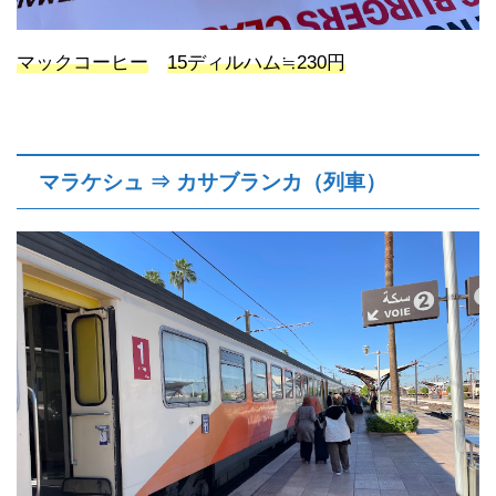
マックコーヒー
15ディルハム≒230円
マラケシュ ⇒ カサブランカ（列車）