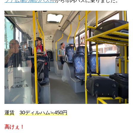
フナ広場の南のバス停
から市内バスに乗りました。
運賃
30ディルハム≒450円
高けぇ！