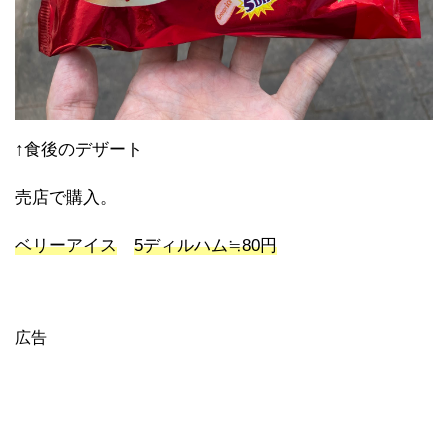
↑食後のデザート
売店で購入。
ベリーアイス
5ディルハム≒80円
広告