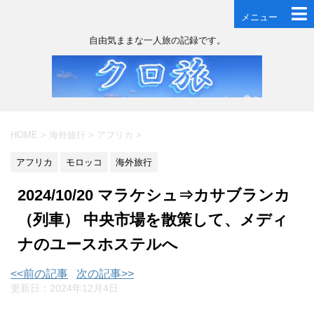
メニュー
自由気ままな一人旅の記録です。
HOME
>
海外旅行
>
アフリカ
>
アフリカ
モロッコ
海外旅行
2024/10/20 マラケシュ⇒カサブランカ
（列車） 中央市場を散策して、メディ
ナのユースホステルへ
<<前の記事
次の記事>>
更新日：
2024年12月4日