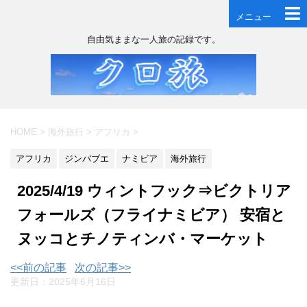
メニュー
自由気ままな一人旅の記録です。
HOME
>
海外旅行
>
アフリカ
>
アフリカ
ジンバブエ
ナミビア
海外旅行
2025/4/19 ウィントフック⇒ビクトリア
フォールズ（フライナミビア） 安宿と
ヌッコとチノティンバ・マーケット
<<前の記事
次の記事>>
更新日：
2025年6月16日