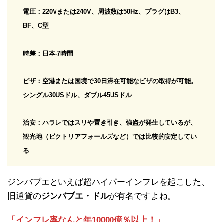
電圧：220Vまたは240V、周波数は50Hz、プラグはB3、
BF、C型
時差：日本-7時間
ビザ：空港または国境で30日滞在可能なビザの取得が可能。
シングル30USドル、ダブル45USドル
治安：ハラレではスリや置き引き、強盗が発生しているが、
観光地（ビクトリアフォールズなど）では比較的安定してい
る
ジンバブエといえば超ハイパーインフレを起こした、
旧通貨の
ジンバブエ・ドル
が有名ですよね。
「インフレ率なんと年
10000
億％以上！」