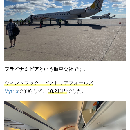
フライナミビア
という航空会社です。
ウィントフック→ビクトリアフォールズ
Mytrip
で予約して、
18,211円
でした。