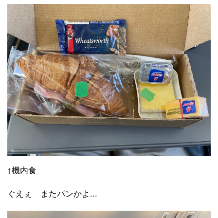
↑機内食
ぐえぇ またパンかよ...