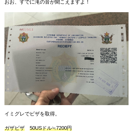
おお、すでに滝の音が聞こえますよ！
イミグレでビザを取得。
ガザビザ
50USドル≒7200円