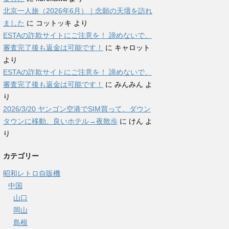
北京一人旅（2026年6月）｜念願の天壇を訪れ
ました
に
コットッキ
より
ESTAの詐欺サイトにご注意を！ 諦めないで、
審査完了後も返金は可能です！
に
キャロット
より
ESTAの詐欺サイトにご注意を！ 諦めないで、
審査完了後も返金は可能です！
に
みんみん
よ
り
2026/3/20 ヤンゴン空港でSIM買って、ダウン
タウンに移動、良いホテル→夜散歩
に
けん
よ
り
カテゴリー
昭和レトロ自販機
中国
山口
岡山
島根