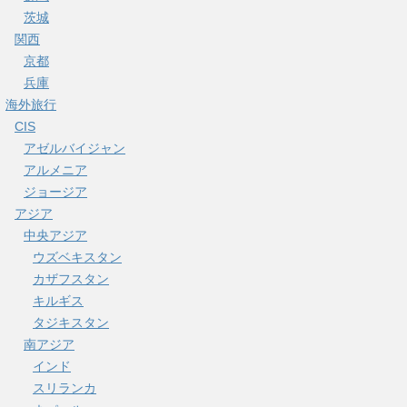
茨城
関西
京都
兵庫
海外旅行
CIS
アゼルバイジャン
アルメニア
ジョージア
アジア
中央アジア
ウズベキスタン
カザフスタン
キルギス
タジキスタン
南アジア
インド
スリランカ