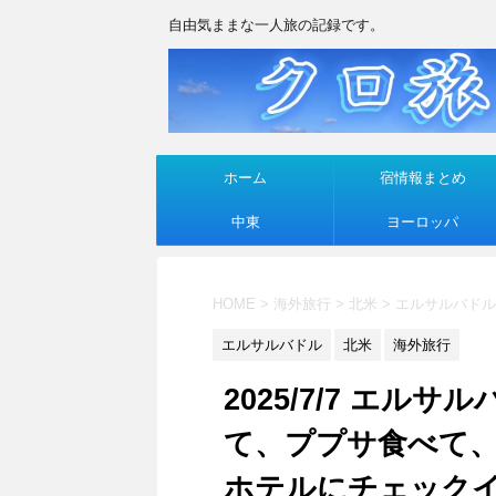
自由気ままな一人旅の記録です。
ホーム
宿情報まとめ
中東
ヨーロッパ
HOME
>
海外旅行
>
北米
>
エルサルバドル
エルサルバドル
北米
海外旅行
2025/7/7 エル
て、ププサ食べて
ホテルにチェック