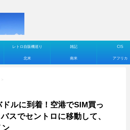
レトロ自販機巡り
雑記
CIS
北米
南米
アフリカ
>
サルバドルに到着！空港でSIM買っ
、バスでセントロに移動して、
イン