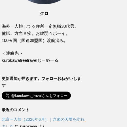
クロ
海外一人旅してる住所一定無職30代男。
健脚。方向音痴。お腹弱々ボーイ。
100ヵ国（国連加盟国）渡航済み。
＜連絡先＞
kurokawafreetravelじーめーる
更新通知が届きます。フォローおねがいしま
す
最近のコメント
北京一人旅（2026年6月）｜念願の天壇を訪れ
ました
に
kurokawa
より