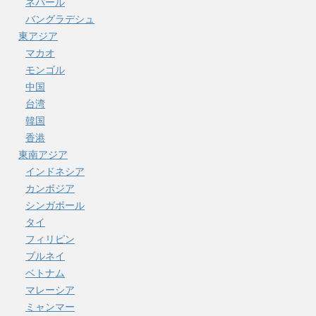
ネパール
バングラデシュ
東アジア
マカオ
モンゴル
中国
台湾
韓国
香港
東南アジア
インドネシア
カンボジア
シンガポール
タイ
フィリピン
ブルネイ
ベトナム
マレーシア
ミャンマー