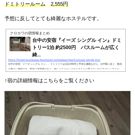
ドミトリールーム
2,555円
予想に反してとても綺麗なホステルです。
クロカワの宿情報まとめ
台中の安宿『イーズ シングル イン』ドミ
トリー1泊 約2500円 バスルームが広く
綺...
https://hotel.kurokawa-freetravel.net/taiwan/taichu/ease-single-inn/
台中の安宿「イーズ シングル イン」。ドミトリーは1泊2,555円と手頃な価格ながら、台中駅に近く、観光
の拠点に便利です。館内は清潔感があり、特にバスルームはホステルとは思えないほどラグジュアリー。
ホステルとしてはほぼ完ぺきだと思います。台中での宿泊先として強くおすすめできます。
↑宿の詳細情報はこちらをご覧ください