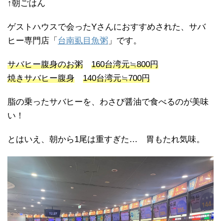
↑朝ごはん
ゲストハウスで会ったYさんにおすすめされた、サバ
ヒー専門店「
台南虱目魚粥
」です。
サバヒー腹身のお粥
160台湾元≒800円
焼きサバヒー腹身
140台湾元≒700円
脂の乗ったサバヒーを、わさび醤油で食べるのが美味
い！
とはいえ、朝から1尾は重すぎた… 胃もたれ気味。