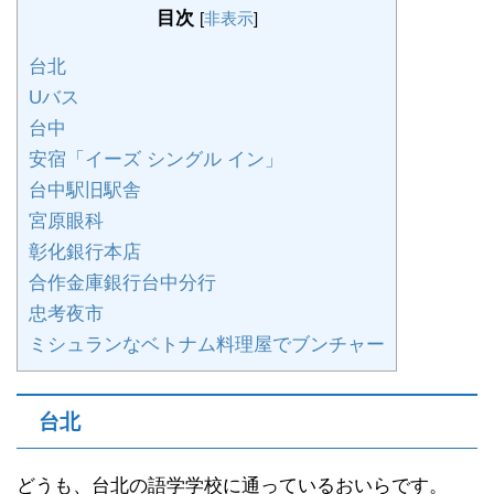
目次
[
非表示
]
台北
Uバス
台中
安宿「イーズ シングル イン」
台中駅旧駅舎
宮原眼科
彰化銀行本店
合作金庫銀行台中分行
忠考夜市
ミシュランなベトナム料理屋でブンチャー
台北
どうも、台北の語学学校に通っているおいらです。