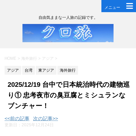
メニュー
自由気ままな一人旅の記録です。
HOME
>
海外旅行
>
アジア
>
アジア
台湾
東アジア
海外旅行
2025/12/19 台中で日本統治時代の建物巡
り① 忠考夜市の臭豆腐とミシュランな
ブンチャー！
<<前の記事
次の記事>>
更新日：
2025年12月24日