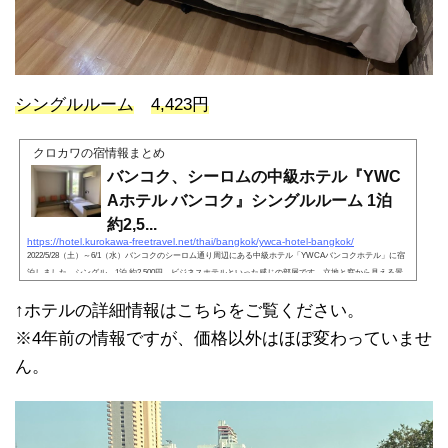
シングルルーム
4,423円
クロカワの宿情報まとめ
バンコク、シーロムの中級ホテル『YWC
Aホテル バンコク』シングルルーム 1泊
約2,5...
https://hotel.kurokawa-freetravel.net/thai/bangkok/ywca-hotel-bangkok/
2022/5/28（土）～6/1（水）バンコクのシーロム通り周辺にある中級ホテル「YWCAバンコクホテル」に宿
泊しました。シングル、1泊 約2,500円。ビジネスホテルといった感じの部屋です。立地と窓から見える景
色が抜群です。
↑ホテルの詳細情報はこちらをご覧ください。
※4年前の情報ですが、価格以外はほぼ変わっていませ
ん。