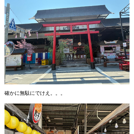
確かに無駄にでけえ。。。