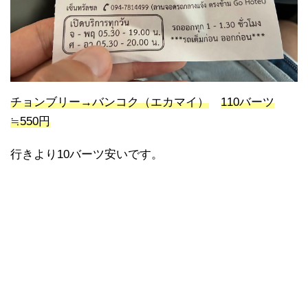
チョンブリー→バンコク（エカマイ）
110バーツ
≒550円
行きより10バーツ安いです。