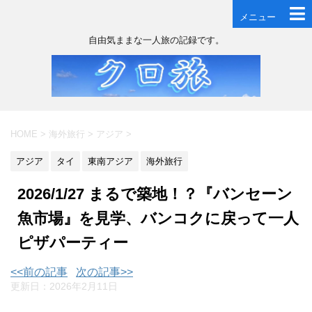
メニュー
自由気ままな一人旅の記録です。
HOME
>
海外旅行
>
アジア
>
アジア
タイ
東南アジア
海外旅行
2026/1/27 まるで築地！？『バンセーン
魚市場』を見学、バンコクに戻って一人
ピザパーティー
<<前の記事
次の記事>>
更新日：
2026年2月11日