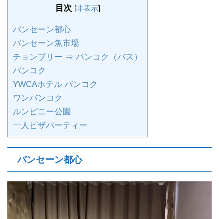
目次
[
非表示
]
バンセーン都心
バンセーン魚市場
チョンブリー ⇒ バンコク（バス）
バンコク
YWCAホテル バンコク
ワンバンコク
ルンピニー公園
一人ピザパーティー
バンセーン都心